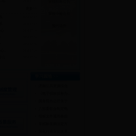
...
2018-07-17
审核招标公告
更多>>
审核中标公示
..
2018-07-17
..
2018-07-17
预约场所
...
2018-07-16
..
2018-07-16
..
2018-07-16
...
2018-07-16
...
2018-07-16
学习园地 >>
·
济南公共资源综合...
·
《电子招标投标办...
·
国务院办公厅关于...
·
八部委联合制定电...
·
招标文件通用条款...
·
非招标采购法定方...
·
深化行政审批改革...