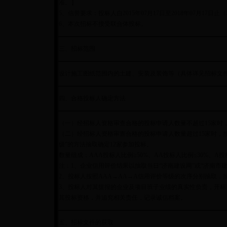
准。】
5、信誉要求：投标人自2015年07月17日至2018年07月1
6、本次招标不接受联合体投标。
三、招标范围
设计施工图纸范围内的土建、安装及装饰等（具体详见招标文
四、合格投标人确定方法
（一）经招标人资格审查合格的投标申请人数量不超过15家时
（二）经招标人资格审查合格的投标申请人数量超过15家时，按
级”的方法抽取确定12家参加投标。
数量组成：AAA投标人比例≥50%、AA投标人比例≤30%、A投
注：1、企业信用评价结果以抽取当日“济南建设网”或“济南市
2、投标人按照AAA→AA→A信用评价等级的次序分别抽取
3、投标人对其提报的企业及项目班子业绩的真实性负责，开
其投标资格，并追究相关责任，记录诚信档案。
五、招标文件的获取