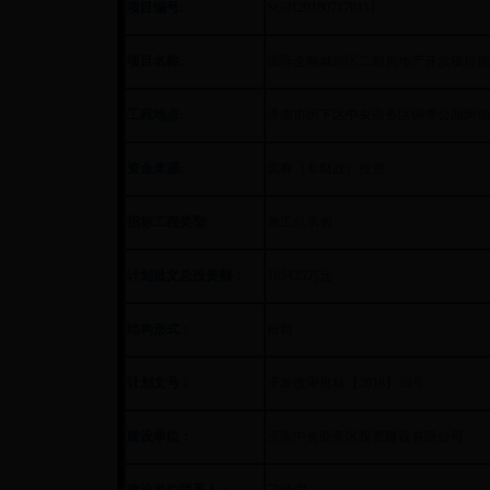
项目编号:
SG01201807170111
项目名称:
国际金融城南区二期房地产开发项目施
工程地点:
济南市历下区中央商务区绸带公园两侧
资金来源:
国有（非财政）投资
招标工程类型:
施工总承包
计划批文总投资额：
165435万元
结构形式：
框筒
计划文号：
济发改审批核【2018】39号
建设单位：
济南中央商务区投资建设有限公司