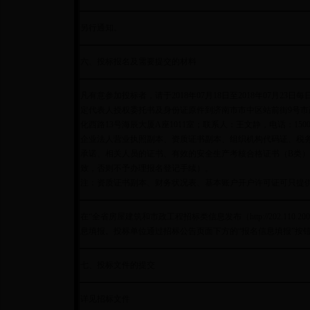
另行通知。
六、投标报名及需要提交的材料
凡有意参加投标者，请于2018年07月18日至2018年07月23日每日
定代表人授权委托书及身份证原件到济南市市中区站前街9号市
化西路13号海辰大厦A座1011室；联系人：王文静，电话：1500
企业法人营业执照副本、资质证书副本、组织机构代码证、税
承诺、相关人员的证书、有效的安全生产考核合格证书（B类
致，否则不予办理报名登记手续）。
注：资质证书副本、财务状况表、基本账户开户许可证可只提
在“全省房屋建筑和市政工程招标类信息发布（http://202.110.200.94:8
息填报。投标单位通过招标公告页面下方的“报名信息填报”按
七、投标文件的提交
详见招标文件