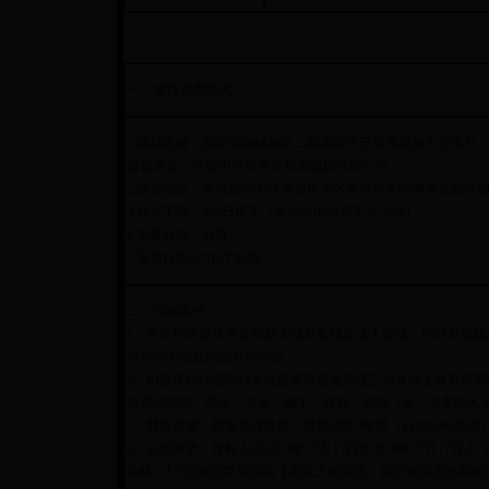
一、项目基本情况
1.项目名称：国际金融城南区二期房地产开发项目施工总承包
建设单位：济南中央商务区投资建设有限公司；
2.建设地点：本项目位于济南市历下区中央商务区绸带公园两侧； 
3.计划工期：900日历天（具体以甲方开工令为准）。
4.质量标准：合格。
5.该项目共分为1个标段。
二、投标条件
1、
本次招标要求潜在投标人须具备独立法人资格，同时具有建
有承担本项目的能力和经验；
2、拟派项目经理应持有注册壹级建造师证三年及以上并具有高
有高级职称；造价、安全、施工、材料、质检（量）等专职人
3、财务要求：财务状况良好，需提供近3年度（自2015年至201
4、业绩要求：投标人自2013年 07月17日至2018年07月1
住楼、厂房)项目类似业绩【类似工程业绩：提供合同原件和