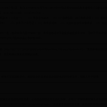
日至2018年7月2日，每日上午9时00分至下午16时30时分到济南市站前街政务服务中心5楼
31-86191866，13285310766）。
照副本（三证合一）；（2）资质证书副本；（3）1个业绩合同、竣工验收证明；（4）项目
原件）；（5）基本开户许可证；（6）财务状况表；（7）企业社会信誉自查承诺；（8）法
印件一套（复印件须与原件保持一致，有关资格证件不能提供或提供不全的，否则不予办理报
户许可证可只提供加盖公章的复印件。
//202.110.200.94:8066/webztb/MoreNews_GG.aspx?areacode=01）
报，并及时确认报名信息确认结果。
）和地点详见招标文件。逾期送达的或者未送达指定地点的投标文件，招标人不予受理。
筑施工企业信用评价结果》公布的信用综合得分进行折算。未纳入“济南市建筑施工企业信用
221.214.107.16:8005/jncxpj/admin/login）”完成基本信用信息注册，其信用评