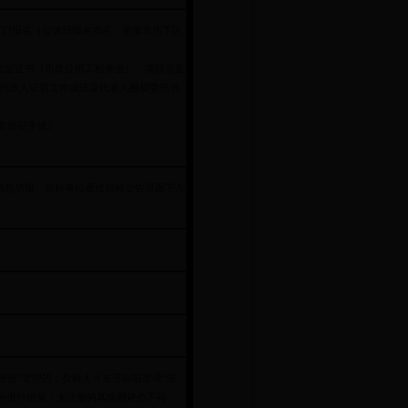
报名窗口报名（公休日报名地点：济南市历下区
总监证书（市政公用工程专业）、项目总监
定代表人证明文件或法定代表人授权委托书
名登记手续）。
”查找本项目进行信息填报。投标单位通过招标公告页面下方
评价”管理的，投标人可在开标前登录“济
价得分按60分进行折算；未注册的其信用评价不得