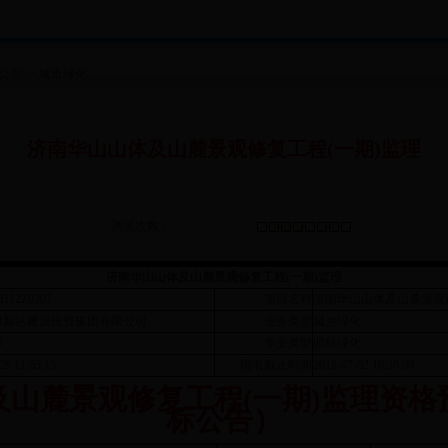
公告
>>
城市绿化
济南华山山体及山麓景观修复工程(一期)监理
浏览次数：
济南华山山体及山麓景观修复工程(一期)监理
LH12Z0307
项目名称
济南华山山体及山麓景观
河新区建设投资集团有限公司
业务类型
城乡绿化
标
专业类型
园林绿化
28 11:05:15
报名截止时间
2018-07-02 16:30:00
及山麓景观修复工程(一期)监理资格
标公告）