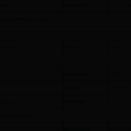
6269901
公共资源交易编号：
2018LLLH12Z0
体及山麓景观修复工程(一期)监理
区
政）投资
出资比例：
100%
招标项目投资额：
130
万元
工程规模：
220000
平方米
2016】642号
规划许可证编号：
区建设投资集团有限公司
建设单位联系电话：
0531-55776105