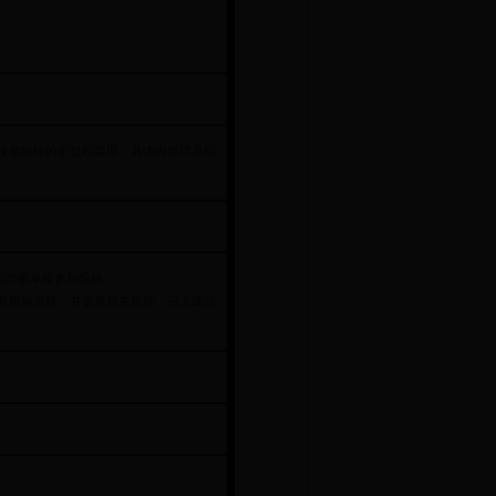
保修阶段的全过程监理。具体内容详见招
确定9家单位参加投标。
其投标资格，并追究相关责任，记入诚信