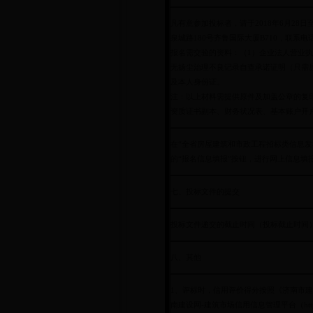
凡有意参加投标者，请于2018年6月28
泉城路180号齐鲁国际大厦B710，联系电话：05
报名需交验的资料：（1）企业法人营业执
无扬尘治理不良记录自查承诺证明（只需
及本人身份证。
注：以上材料需提供原件及加盖公章的复
资质证书副本、财务状况表、基本账户开
在“全省房屋建筑和市政工程招标类信息发布（http:
的“报名信息填报”按钮，进行网上信息填
七、投标文件的提交
投标文件递交的截止时间（投标截止时间
八、其他
1
、评标时，信用评价得分按照《济南市建
南建设网-建筑市场信用信息管理平台（http://