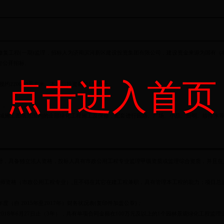
复工程(一期)监理，招标人为济南滨河新区建设投资集团有限公司，建设资金来源为国有（非财
行公开招标。
点击进入首页
约220000平方米，本项目投资额约130万元。
）。
状区域施工图纸范围内的全部绿化工程施工及保修，配套进行园路、广场、小品、照明、给排水
册，具备独立法人资格，投标人具有市政公用工程专业监理甲级资质或监理综合资质，并且在
程师资格（市政公用工程专业）,且不得在其它在建工程兼职，具有管理本工程的能力；项目总
（自 2015年至2017年）财务状况表(复印件加盖公章)；
日至 2018年6月27日止（3年），具有单项合同金额在100万元及以上的1个园林景观绿化工