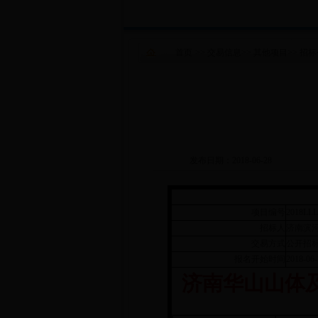
首页
>>
交易信息
>>
其他项目
>>
招标
发布日期：2018-06-28
项目编号
2018LL
招标人
济南滨
交易方式
公开招
报名开始时间
2018-06-
济南华山山体