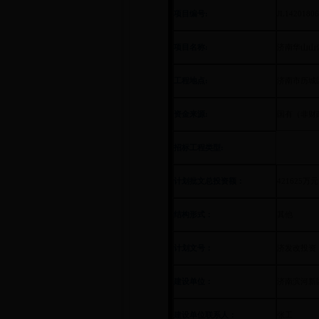
项目编号:
JL1420180
项目名称:
济南华山山
工程地点:
济南市历城
资金来源:
国有（非财
招标工程类型:
计划批文总投资额：
421625
万元
结构形式：
其他
计划文号：
济发改投资【
建设单位：
济南滨河新
建设单位联系人：
张工