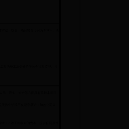
政）投资，项目出资比例为 100% 。项
等工程的施工及保修阶段的全过程监理。具
人员、设备、资金等方面具有承担本项目
监无扬尘治理不良记录承诺（加盖公司公
程监理业绩【以竣工验收时间为准，提供合同原件