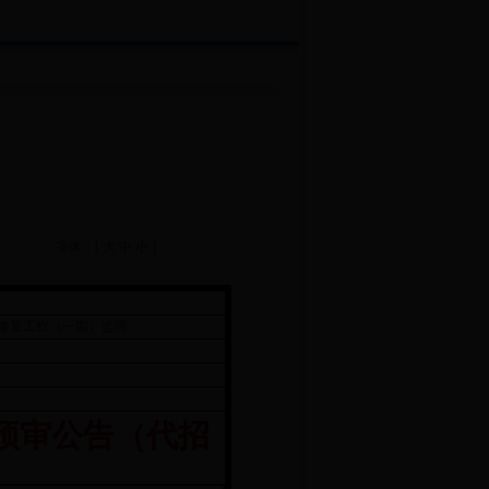
字体：[
大
中
小
]
修复工程（一期）监理
预审公告（代招