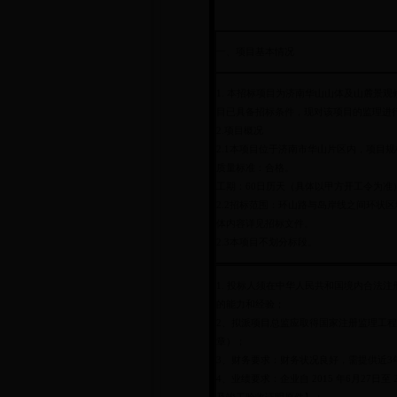
一、项目基本情况
1.
本招标项目为济南华山山体及山麓景观修
目已具备招标条件，现对该项目的监理进
2.项目概况
2.1本项目位于济南市华山片区内，项目规模
质量标准：合格。
工期：60日历天（具体以甲方开工令为准
2.2招标范围：环山路与岛岸线之间环
体内容详见招标文件。
2.3本项目不划分标段。
1.
投标人须在中华人民共和国境内合法注
的能力和经验；
2、拟派项目总监应取得国家注册监理工
章）；
3、财务要求：财务状况良好，需提供近3年度
4、业绩要求：企业自 2015 年6月27