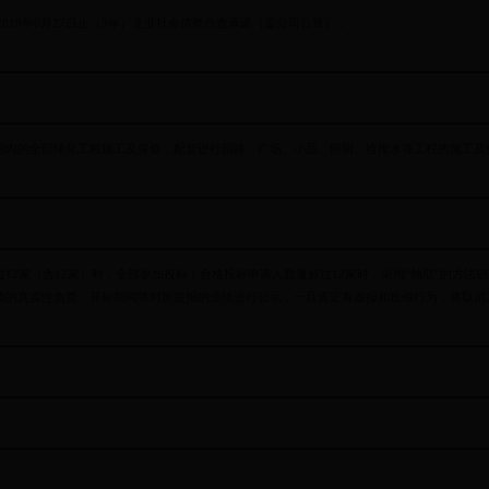
至 2018年6月27日止（3年）企业社会信誉自查承诺（盖公司公章）；
围内的全部绿化工程施工及保修，配套进行园路、广场、小品、照明、给排水等工程的施工及
12家（含12家）时，全部参加投标；合格投标申请人数量超过12家时，采用“抽取”的方法
绩的真实性负责，开标期间将对所提报的业绩进行公示，一旦查证有虚报和造假行为，将取消