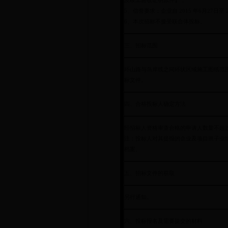
及竣工验收证明原件】；
5、信誉要求：企业自 2015 年6月27日
6、本次招标不接受联合体投标。
三、招标范围
环山路与岛岸线之间环状区域施工图纸范
标文件。
四、合格投标人确定方法
经招标人资格审查合格的申请人数量不超过
注：投标人对其提报的企业及项目班子业
档案。
五、招标文件的获取
另行通知。
六、投标报名及需要提交的材料