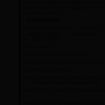
济南市小清河排污倒虹维护工程项目已经济南市城乡水
人为济南市排水管理服务中心，建设资金已经落实
项目进行国内公开招标。
2
、项目概况和招标范围
济南市小清河排污倒虹维护工程：1、改造进水井、出
时对倒虹管进行清淤疏浚；
3
、更换井盖板
8
处；
4
、
清单。项目估算
400
万元。
3
、投标人资格要求
3.1
在中国境内注册具有独立法人资格的单位；
3.2
投标人须具备市政公用工程施工总承包叁级及以
3.3
具备有效的安全生产许可证；
3.4
拟派项目经理须为市政专业或水利工程专业二级
类），且不得担任其他在建工程项目的项目经理。
3.5
投标人近三年（2015年至今）承担过倒虹设施
件】；
3.6
与招标人存在利害关系可能影响招标公正性的法