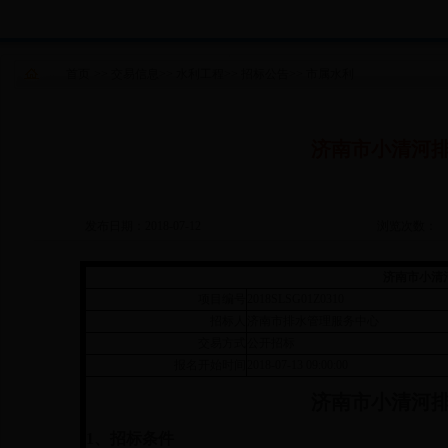
首页
>>
交易信息
>>
水利工程
>>
招标公告
>>
市属水利
济南市小清河
发布日期：2018-07-12
浏览次数：
济南市小清
项目编号
2018SLSG01Z0310
招标人
济南市排水管理服务中心
交易方式
公开招标
报名开始时间
2018-07-13 09:00:00
济南市小清河
1
、招标条件