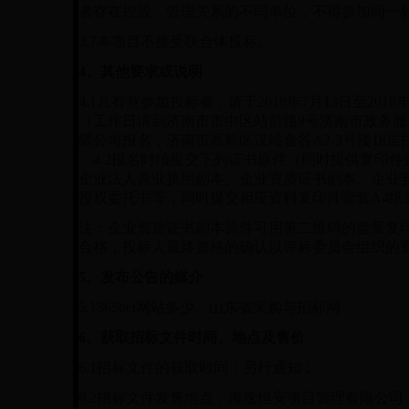
者存在控股、管理关系的不同单位，不得参加同一
3.7
本项目不接受联合体投标。
4
、其他要求或说明
4.1
凡有意参加投标者，请于2018年7月13日至2018年7月
（工作日请到济南市市中区站前路9号济南市政务服
限公司报名，济南市高新区汉峪金谷A2-3号楼18
4.2报名时须提交下列证书原件（同时提供复印件
企业法人营业执照副本、企业资质证书副本、企业
授权委托书等，同时提交相应资料复印件壹套A4纸
注：企业资质证书副本原件可用带二维码的盖章复
合格，投标人最终资格的确认以评标委员会组织的
5
、发布公告的媒介
5.1
365bet网站多少、山东省采购与招标网
6
、获取招标文件时间、地点及售价
6.1
招标文件的获取时间：另行通知；
6.2
招标文件发售地点：海逸恒安项目管理有限公司，