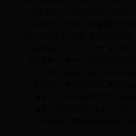
投标总价：
671288034.00
元
综合得分
项目负责人：蒋亚铭
一级建造师证书编
第三中标候选人：中铁二局工程有限公司
投标总价：
675355947.00
元
综合得分
项目负责人：何
平
一级建造师证书编
五、公示期：
2018
年
5
月
28
日
--2018
年
5
月
30
六、监督部门：鲁南高速铁路有限公司纪
地址：山东省济南市历下区龙奥北路
8
电话：
0531-89251972
邮编：
250098
七、公示期投标人或者其他利害关系人对