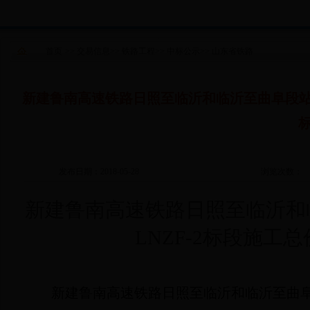
首页
>>
交易信息
>>
铁路工程
>>
中标公示
>>
山东省铁路
新建鲁南高速铁路日照至临沂和临沂至曲阜段站房及
发布日期：2018-05-28
浏览次数：
新建鲁南高速铁路日照至临沂和
LNZF-2
标段施工总
新建鲁南高速铁路日照至临沂和临沂至曲