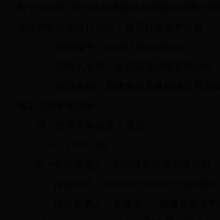
标于
2018
年
5
月
25
日在济南公共资源交易中心组
现将评标结果进行公示，接受社会各界监督。
一、招标编号：
2018LTSG00Z0302
二、招标人名称：鲁南高速铁路有限公司
三、项目名称：新建鲁南高速铁路日照至
施工总价承包招标
四、推荐中标候选人情况：
（一）
LNZF-1
标
第一中标候选人：中国建筑股份有限公司
投标总价：
1499967722.00
元
综合得分
项目负责人：唐建华
一级建造师证书