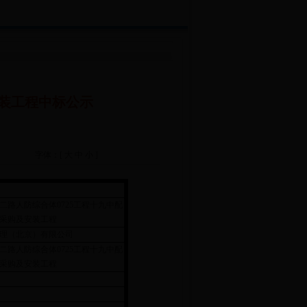
安装工程中标公示
字体：[
大
中
小
]
二路人防综合体0725工程十九中配
采购及安装工程
理（北京）有限公司
二路人防综合体0725工程十九中配
采购及安装工程