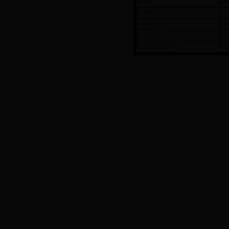
面积：
13
结构类型：
中标单位 ：
曼
中标工期：
2
公示开始时间：
201