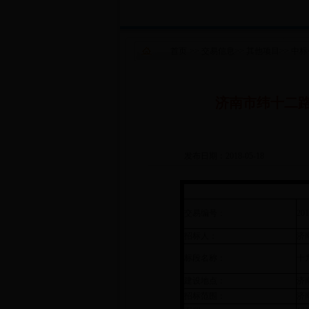
首页
>>
交易信息
>>
其他项目
>>
中标
济南市纬十二路
发布日期：2018-05-18
交易编号：
20
招标人：
济
标段名称：
十
建设地点：
济
招标范围：
济