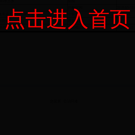
095平方米
规模：
开标时间:
2018-05-18 
点击进入首页
隆蒂森克虏伯电梯有限公司
中标价：
306000元
8日历日
质量标准：
8-05-19 09:00:00
公示截止时间：
2018-05-21 
您是第
位
访问者