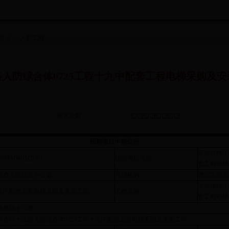
公示
>>
人防工程
人防综合体0725工程十九中配套工程电梯采购及
浏览次数：
招标项目中标公示
济南市纬十
18RFHW03Z0301
招标项目名称：
套工程电梯
南市人民防空办公室
代理机构：
德汇工程管
济南市纬十
九中配套工程电梯采购及安装工程
工程名称：
套工程电梯
南市纬十二路
南市纬十二路人防综合体0725工程十九中配套工程电梯采购及安装工程