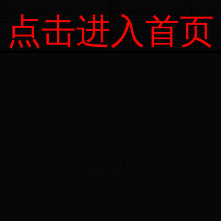
000平方米
规模：
开标时间:
2018-05-17 
点击进入首页
审华会计师事务所（特殊普通合伙）
中标价：
106000元
0日历日
质量标准：
8-05-18 09:00:00
公示截止时间：
2018-05-21 
您是第
位
访问者