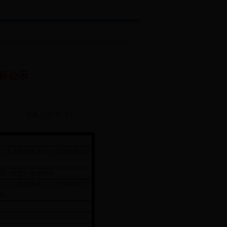
标公示
字体：[
大
中
小
]
二路人防综合体0725工程财务竣工
理（北京）有限公司
二路人防综合体0725工程财务竣工
务