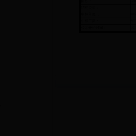
面积：
28
结构类型：
中标单位 ：
中
中标工期：
6
公示开始时间：
201