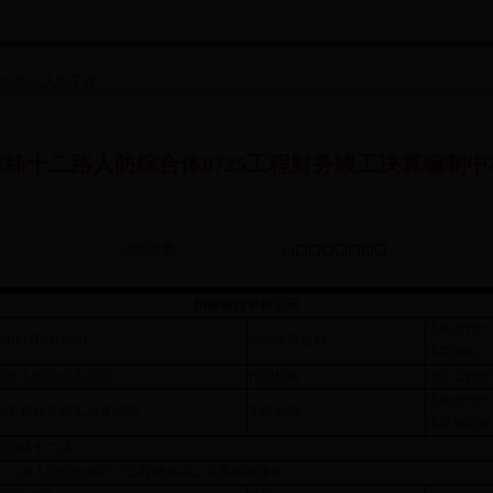
公示
>>
人防工程
纬十二路人防综合体0725工程财务竣工决算编制中
浏览次数：
招标项目中标公示
济南市纬十
18RFQT03Z0301
招标项目名称：
决算编制
南市人民防空办公室
代理机构：
德汇工程管
济南市纬十
725工程财务竣工决算编制
工程名称：
决算编制服
南市纬十二路
十二路人防综合体0725工程财务竣工决算编制服务