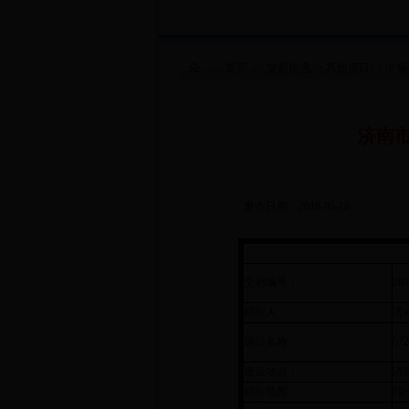
首页
>>
交易信息
>>
其他项目
>>
中标
济南市
发布日期：2018-05-18
交易编号：
20
招标人：
济
标段名称：
0
建设地点：
济
招标范围：
纬