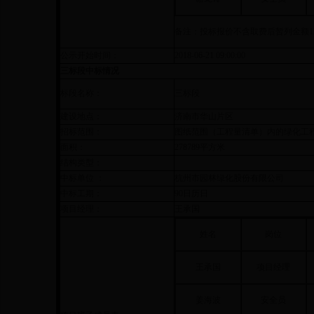
备注：投标报价不含取费后暂列金额
1
公示开始时间：
2018-06-21 09:00:00
三标段中标情况
标段名称：
三标段
建设地点：
济南市华山片区
招标范围：
图纸范围（工程量清单）内的绿化工
面积：
278789平方米
结构类型：
中标单位 ：
杭州市园林绿化股份有限公司
中标工期：
90日历日
项目经理：
王承国
姓名
岗位
王承国
项目经理
姜海波
安全员