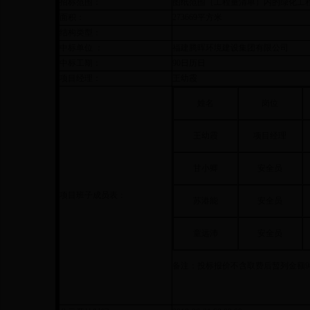
招标范围：
图纸范围（工程量清单）内的绿化工
面积：
273669平方米
结构类型：
中标单位 ：
福建腾晖环境建设集团有限公司
中标工期：
90日历日
项目经理：
王幼霞
姓名
岗位
王幼霞
项目经理
甘小卿
安全员
项目班子成员表：
苏港能
安全员
童远沛
安全员
备注：投标报价不含取费后暂列金额
9