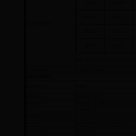
王晓霞
项目经理
陈陆天琦
安全员
项目班子成员表：
陈永梨
安全员
成荣炳
安全员
备注：投标报价不含取费后暂列金额
7
公示开始时间：
2018-06-21 09:00:00
五标段中标情况
标段名称：
五标段
建设地点：
济南市华山片区
招标范围：
图纸范围（工程量清单）内的绿化工
面积：
270000平方米
结构类型：
中标单位 ：
济南黄河路桥建设集团有限公司
中标工期：
90日历日