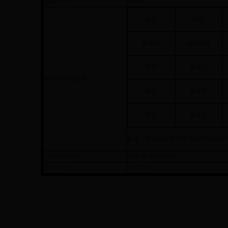
项目经理：
杨孝先
姓名
岗位
杨孝先
项目经理
牛凯
安全员
项目班子成员表：
隗东
安全员
谭云
安全员
备注：投标报价不含取费后暂列金额
7
公示开始时间：
2018-06-21 09:00:00
投诉电话：
68967010