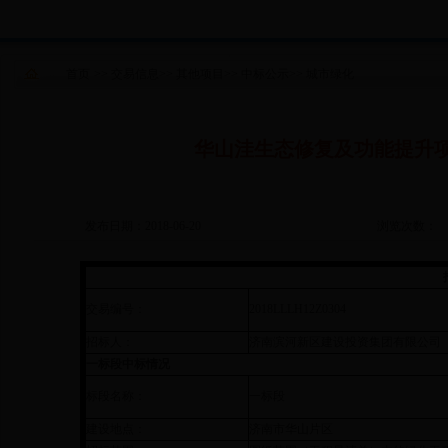
首页
>>
交易信息
>>
其他项目
>>
中标公示
>>
城市绿化
华山洼生态修复及功能提升
发布日期：2018-06-20
浏览次数：
交易编号：
2018LLLH12Z0304
招标人：
济南滨河新区建设投资集团有限公司
一标段中标情况
标段名称：
一标段
建设地点：
济南市华山片区