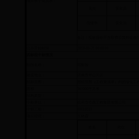
项目班子成员表：
吴光
安全员
倪锋华
安全员
备注：投标报价不含取费后暂列金额
1
公示开始时间：
2018-06-21 09:00:00
四标段中标情况
标段名称：
四标段
建设地点：
济南市华山片区
招标范围：
图纸范围（工程量清单）内的绿化工
面积：
361000平方米
结构类型：
中标单位 ：
杭州市市政工程集团有限公司
中标工期：
90日历日
项目经理：
王晓霞
姓名
岗位