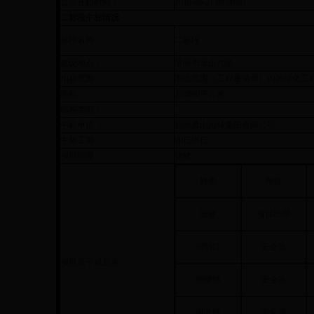
公示开始时间：
2018-06-21 09:00:00
二标段中标情况
标段名称：
二标段
建设地点：
济南市华山片区
招标范围：
图纸范围（工程量清单）内的绿化工
面积：
270890平方米
结构类型：
中标单位 ：
杭州萧山园林集团有限公司
中标工期：
90日历日
项目经理：
张健
姓名
岗位
张健
项目经理
胡明江
安全员
项目班子成员表：
周建铭
安全员
谢龙锋
安全员