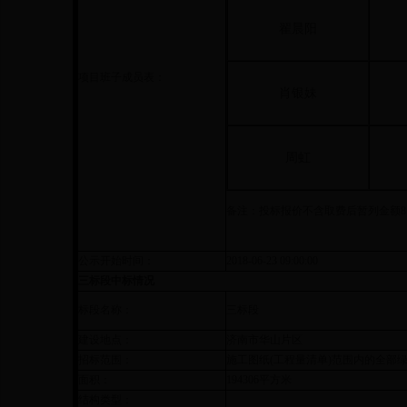
翟晨阳
项目班子成员表：
肖银妹
周虹
备注：投标报价不含取费后暂列金额
8
公示开始时间：
2018-06-23 09:00:00
三标段中标情况
标段名称：
三标段
建设地点：
济南市华山片区
招标范围：
施工图纸(工程量清单)范围内的全部
面积：
194306平方米
结构类型：