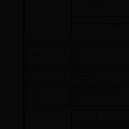
杜大伟
备注：投标报价不含取费后暂列金额
6
公示开始时间：
2018-06-23 09:00:00
五标段中标情况
标段名称：
五标段
建设地点：
济南市华山片区
招标范围：
施工图纸(工程量清单)范围内的全部
面积：
355000平方米
结构类型：
中标单位 ：
成都金希园林绿化工程有限公司
中标工期：
90日历日
项目经理：
李莉
姓名