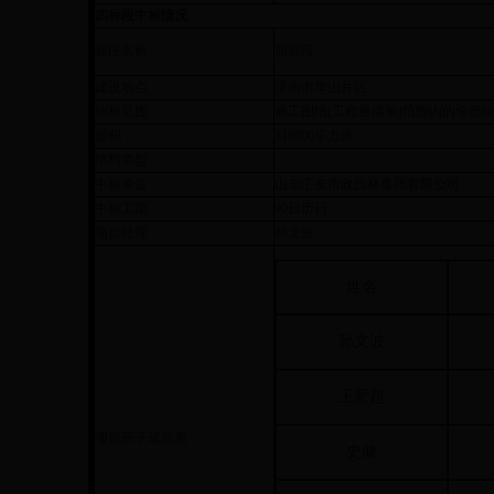
四标段中标情况
标段名称：
四标段
建设地点：
济南市华山片区
招标范围：
施工图纸(工程量清单)范围内的全部
面积：
319000平方米
结构类型：
中标单位 ：
山东汇友市政园林集团有限公司
中标工期：
90日历日
项目经理：
孙文波
姓名
孙文波
王爱超
项目班子成员表：
史健