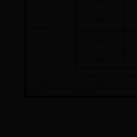
李莉
黄萍
项目班子成员表：
罗永配
钟萍
备注：投标报价不含取费后暂列金额
8
公示开始时间：
2018-06-23 09:00:00
投诉电话：
68967010