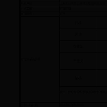
中标单位 ：
山东艺林市政园林建设集团有限公司
中标工期：
90日历日
项目经理：
彭容
姓名
彭容
张传法
项目班子成员表：
王正义
苗杉
备注：投标报价不含取费后暂列金额
1
公示开始时间：
2018-06-23 09:00:00