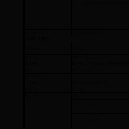
备注：投标报价不含取费后暂列金额
1
公示开始时间：
2018-06-23 09:00:00
二标段中标情况
标段名称：
二标段
建设地点：
济南市华山片区
招标范围：
施工图纸(工程量清单)范围内的全部
面积：
187704平方米
结构类型：
中标单位 ：
江苏世邦建设有限公司
中标工期：
90日历日
项目经理：
常霞
姓名
常霞