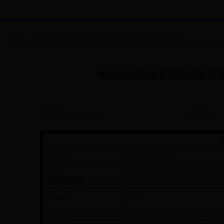
首页
>>
交易信息
>>
其他项目
>>
中标公示
>>
城市绿化
华山洼生态修复及功能提升
发布日期：2018-06-22
浏览次数：
交易编号：
2018LLLH12Z0305
招标人：
济南滨河新区建设投资集团有限公司
一标段中标情况
标段名称：
一标段
建设地点：
济南市华山片区