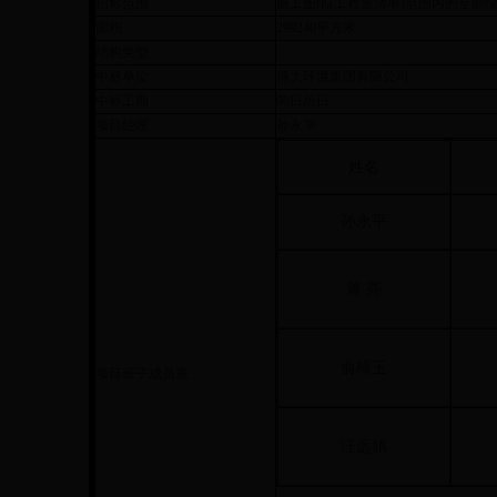
招标范围：
施工图纸(工程量清单)范围内的全部
面积：
299240平方米
结构类型：
中标单位 ：
博大环境集团有限公司
中标工期：
90日历日
项目经理：
孙永平
姓名
孙永平
屠 亮
俞樟玉
项目班子成员表：
汪远娟