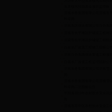
2018年大中型水库移民后期扶
水库移民扶助基金项目监理标
济南水务集团有限公司济南市
料采购
济南东区供水有限公司百合东
济南市长平滩区护城堤工程对
济南市长平滩区护城堤工程防
白泉水厂改造工程施工招标公
济南百合东路供水管道工程项
白泉水厂改造工程监理招标公
济南水务集团有限公司济南雪
购
济南水务集团有限公司济南雪山
料采购二次招标公告
平阴县2018年农村饮水安全巩
告
济南市市中区农村饮水安全工程