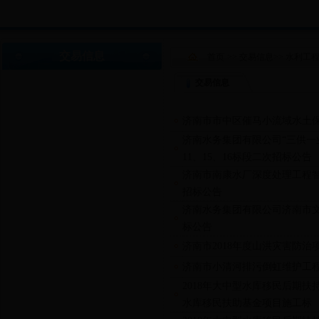
交易信息
首页
>>
交易信息
>>
水利工
交易信息
济南市市中区催马小流域水土
济南水务集团有限公司“三供一
11、15、16标段二次招标公告
济南市南康水厂深度处理工程
招标公告
济南水务集团有限公司济南市
标公告
济南市2018年度山洪灾害防
济南市小清河排污倒虹维护工
2018年大中型水库移民后期扶
水库移民扶助基金项目施工标