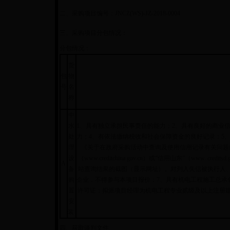
二、采购项目编号：JNCZ(WS)-JZ-2018-0004
三、采购项目分包情况：
分包情况：
货
包
物
号
名
称
中
水
1、具有独立承担民事责任的能力；2、具有良好的商业
处
力；4、有依法缴纳税收和社会保障资金的良好记录；5
理
《关于在政府采购活动中查询及使用信用记录有关问题的通
设
（www.creditchina.gov.cn）或“信用山东”（www. cr
A
备
站查询结果的截图（显示网址）。对列入失信被执行人
购
企业，不得参与本项目报价；7、具有机电工程施工总承
置
许可证；拟派项目经理为机电工程专业贰级及以上注册建
安
装
四、获取谈判文件