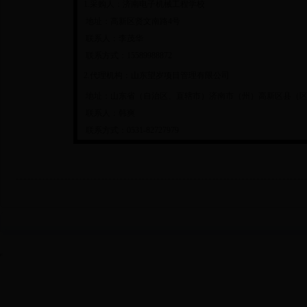
1.采购人：济南电子机械工程学校
地址：高新区贤文南路4号
联系人：李茂华
联系方式：15589988872
2.代理机构：山东望岁项目管理有限公司
地址：山东省（自治区、直辖市）济南市（州）高新区县（区、
联系人：韩爽
联系方式：0531-82727979