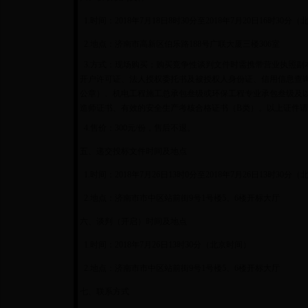
1.时间：2018年7月18日8时30分至2018年7月20日16时3
2.地点：济南市高新区伯乐路188号广联大厦三楼306室
3.方式：现场购买；购买竞争性谈判文件时需携带营业执照副
开户许可证、法人授权委托书及被授权人身份证、信用信息查询记录截图（
公章）、机电工程施工总承包叁级或环保工程专业承包叁级及
造师证书、有效的安全生产考核合格证书（B类）。以上证件
4.售价：300元/份，售后不退。
五、递交投标文件时间及地点
1.时间：2018年7月26日13时0分至2018年7月26日13时3
2.地点：济南市市中区站前街9号1号楼5、6楼开标大厅
六、谈判（开启）时间及地点
1.时间：2018年7月26日13时30分（北京时间）
2.地点：济南市市中区站前街9号1号楼5、6楼开标大厅
七、联系方式