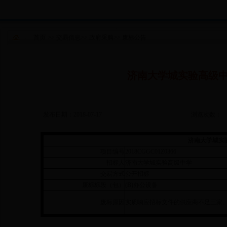
首页
>>
交易信息
>>
政府采购
>>
废标公告
济南大学城实验高级
发布日期：2018-07-17
浏览次数：
济南大学城实
项目编号
2018CGGC01Z0366
招标人
济南大学城实验高级中学
交易方式
公开招标
废标标段（包）
(B)办公设备
废标原因
实质响应招标文件的供应商不足三家