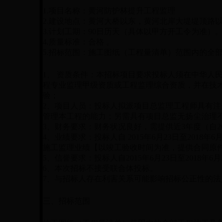
1.
项目名称：黄河防护林提升工程监理
2.建设地点：黄河大桥以东，黄河北岸大堤堤顶路以
3.计划工期：90日历天（具体以甲方开工令为准）
4.质量标准：合格 。
5.招标范围：施工图纸（工程量清单）范围内的全
1
、 资质条件：本招标项目要求投标人须在中华人
程专业监理甲级资质或工程监理综合资质，并在技
验；
2、项目人员：投标人拟派项目总监理工程师具有
管理本工程的能力；另需具有项目总监无扬尘治理
3、财务要求：财务状况良好，需提供近3年度（自201
4、业绩要求：投标人自 2015年6月23日至2018
施工监理业绩【以竣工验收时间为准，提供合同原
5、信誉要求：投标人自2015年6月23日至2018
6、本次招标不接受联合体投标。
7、与招标人存在利害关系可能影响招标公正性的
三、招标范围