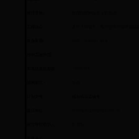
项目名称:
黄河防护林提升工程监理
工程地点:
黄河大桥以东，黄河北岸大堤堤顶路
资金来源:
国有（非财政）投资
招标工程类型:
本项目总投资额：
17000
万元
结构形式：
其他
计划文号：
规划许可证编号：
建设单位：
济南城市建设集团有限公司
建设单位联系人：
牛晓羽
代建单位：