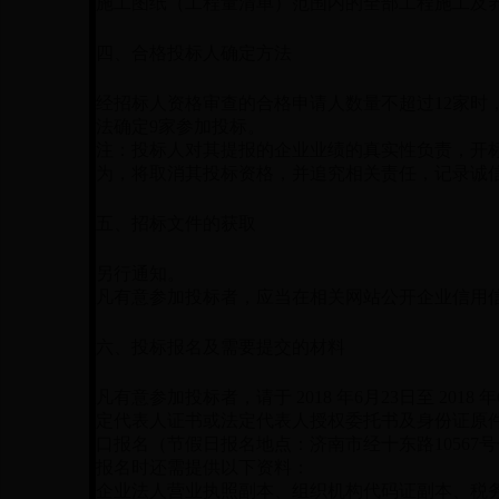
施工图纸（工程量清单）范围内的全部工程施工及
四、合格投标人确定方法
经招标人资格审查的合格申请人数量不超过12家时，
法确定9家参加投标。
注：投标人对其提报的企业业绩的真实性负责，开
为，将取消其投标资格，并追究相关责任，记录诚
五、招标文件的获取
另行通知。
凡有意参加投标者，应当在相关网站公开企业信用
六、投标报名及需要提交的材料
凡有意参加投标者，请于 2018 年6月23日至 2018 年
定代表人证书或法定代表人授权委托书及身份证原件
口报名（节假日报名地点：济南市经十东路10567号
报名时还需提供以下资料：
企业法人营业执照副本、组织机构代码证副本、税