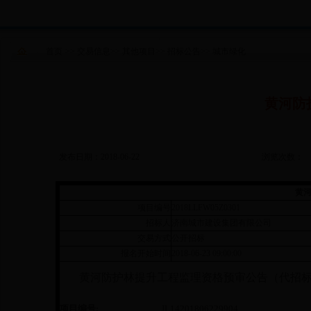
首页
>>
交易信息
>>
其他项目
>>
招标公告
>>
城市绿化
黄河防
发布日期：2018-06-22
浏览次数：
黄
项目编号
2018LLFW05Z0301
招标人
济南城市建设集团有限公司
交易方式
公开招标
报名开始时间
2018-06-23 09:00:00
黄河防护林提升工程监理资格预审公告（代招标
项目编号:
JL14201806229904