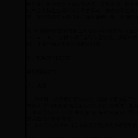
许可证、企业社会信誉自查承诺、资质证书、财务
目总监无扬尘治理不良记录的承诺（加盖公司公章
套（复印件须简单装订并与原件保持一致，否则不
在“全省房屋建筑和市政工程招标类信息发布（http://202.110.2
areacode=01）”查找本项目进行信息填报。投
报，并及时确认报名信息确认结果。
七、投标文件的提交
详见招标文件
八、其他
1
、评标时，信用评价得分按照《济南市建筑施工企
未纳入“济南市建筑施工企业信用评价”管理的，投
（http://221.214.107.16:8005/jncxpj/
的其信用评价不得分。
2、本次公告同时在山东省建设工程招标投标管理信息