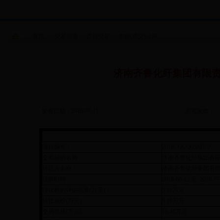
首页
>>
交易信息
>>
产权交易
>>
中标(成交)公示
济南齐鲁化纤集团有限
发布日期：2018-07-11
浏览次数：
项目编号：
2018CQCQ05J0302
交易标的名称：
济南齐鲁化纤集团有
转让方名称：
济南齐鲁化纤集团有
挂牌时间：
2018-06-12 至 2018-07
转让标的评估结果(万元)：
5.12万元
转让底价(万元)：
5.18万元
交易价格(万元)：
18.48万元