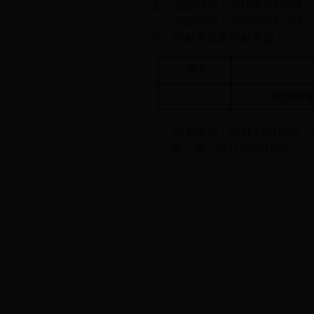
五、公告日期：
2018
年
5
月
30
日
开标日期：
2018
年
6
月
27
日
六、中标单位及中标金额：
序号
1
潍坊市
联系电话：
0531-81917632
、
传
真：
0531-88801000