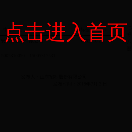
点击进入首页
七
中标单位
中标金额（元）
禄
平安消防工程有限公司
6703710.21
八
丽
15005310050
、
15005317531
发布人：山东招标股份有限公司
发布时间：
2018
年
7
月
2
日