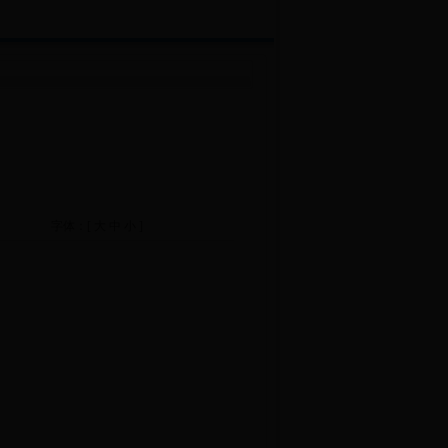
字体：[
大
中
小
]