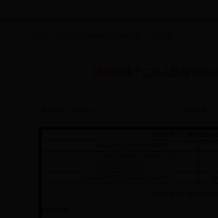
首页
>>
交易信息
>>
其他项目
>>
招标公告
>>
人防工程
济南市纬十二路人防综合体0
发布日期：2018-04-23
浏览次数：
济南市纬十二路人防综合体
项目编号
2018RFQT03Z0301
招标人
济南市人民防空办公室
交易方式
公开招标
报名开始时间
2018-04-23 14:35:06
报
济南市纬十二路人防综合体
1.
招标条件