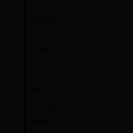
本招标项目为济南市纬十二路人防综合体0725工程财务竣工决算编
100%，项目已具备招标条件，欢迎各投标单位前来投标。
2.
项目概况与招标范围
2.1
本工程位于济南市纬十二路，总建筑面积约为
2.8
万平方米。本工
2.2
本项目招标范围为济南市纬十二路人防综合体0725工程财务竣工
3.
投标人资格要求
3.1
投标人必须具备独立法人资格，具有财政部门颁发的会计师事务
3.2
本项目不接受联合体投标。
3.3
本项目不划分标段。
4.
投标报名
凡有意参加投标者，请于2018年4月24日至2018年4月28日每日9
印件一套（加盖公章，简单装订），以及法定代表人证书或法定代表
市槐荫区阳光新路阳光美乐汇T3-5层
5.
招标文件的获取
凡有意参加投标者，请于通知时间的每日上午
9:00
时至
11:30
时，下午