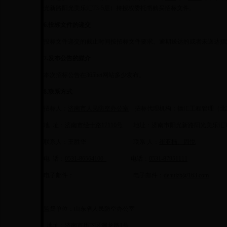
光新路阳光美乐汇T3-5层）持授权委托书购买招标文件。
6.
投标文件的递交
投标文件递交的截止时间按招标文件要求。逾期送达的或者未送达指
7.
发布公告的媒介
本次招标公告在365bet网站多少发布。
8.
联系方式
招标人：
济南市人民防空办公室
招标代理机构：德汇工程管理（北
地 址：
济南市经十路17110号
地址：济南市阳光新路阳光美乐汇T3
联系人：王胜华 联系 人：
崔亚楠、周悦
电 话：
0531-86564100
电话：
0531-87951111
电子邮件： 电子邮件：
dehuizb@163.com
监督单位：山东省人民防空办公室
地址：济南市历下区洄龙路1号