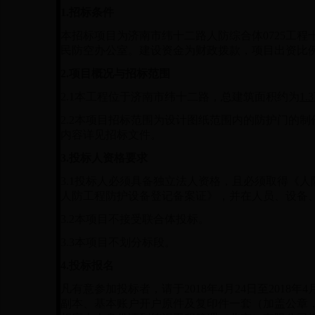
1.
招标条件
本招标项目为济南市纬十二路人防综合体0725工
民防空办公室。建设资金为财政拨款，项目出资比例
2.
项目概况与招标范围
2.1
本工程位于济南市纬十二路，总建筑面积约为
1.3
2.2
本项目招标范围为设计图纸范围内的防护门的制
内容详见招标文件。
3.
投标人资格要求
3.1
投标人必须具备独立法人资格，且必须取得《人
人防工程防护设备登记备案证》，并在人员、设备
3.2
本项目不接受联合体投标。
3.3
本项目不划分标段。
4.
投标报名
凡有意参加投标者，请于2018年4月24日至2018年4
副本、基本账户开户原件及复印件一套（加盖公章