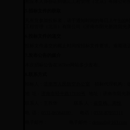
相应本人身份证到德汇工程管理（北京）有限公司报
5.
招标文件的获取
凡有意参加投标者，请于通知时间的每日上午
9:00
工程管理（北京）有限公司（济南市阳光新路阳光美
6.
投标文件的递交
投标文件递交的截止时间按招标文件要求。逾期送
7.
发布公告的媒介
本次招标公告在365bet网站多少发布。
8.
联系方式
招标人：
济南市人民防空办公室
招标代理机构：德
地 址：
济南市经十路17110号
地址：济南市阳光新路
联系人：王胜华 联系 人：
崔亚楠、周悦
电 话：
0531-86564100
电话：
0531-87951111
电子邮件： 电子邮件：
dehuizb@163.com