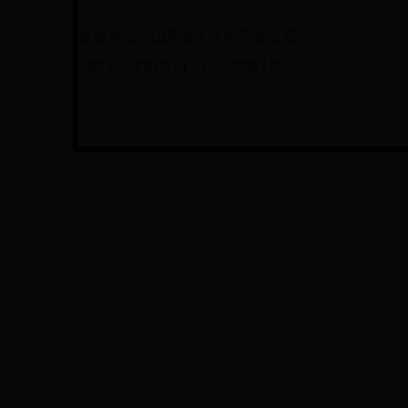
监督单位：山东省人民防空办公室
地址：济南市历下区洄龙路1号
您