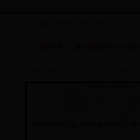
首页
>>
交易信息
>>
其他项目
>>
招标公告
>>
人防工程
济南市纬十二路人防综合体0725工
发布日期：2018-04-23
浏览次数：
济南市纬十二路人防综合体072
项目编号
2018RFHW03Z0302
项目名
招标人
济南市人民防空办公室
业务类
交易方式
公开招标
专业类
报名开始时间
2018-04-23 15:06:01
报名截止时
济南市纬十二路人防综合体0725工