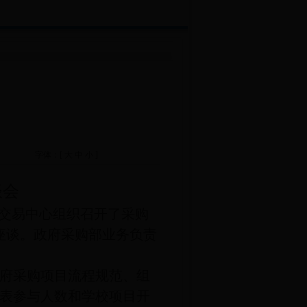
字体：[
大
中
小
]
谈会
交易中心组织召开了采购
座谈。政府采购部业务负责
府采购项目流程规范、组
表参与人数和学校项目开