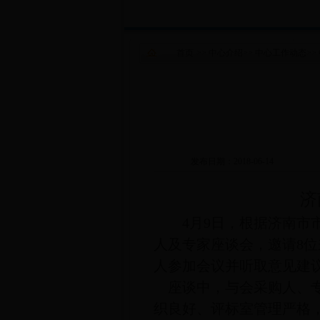
首页
>>
中心介绍
>>
中心工作动态
>>
发布日期：2018-06-14
济
4
月
9
日，根据济南市
人及专家座谈会，邀请
8
位
人参加会议并听取意见建
座谈中，与会采购人、
织良好、评标室管理严格