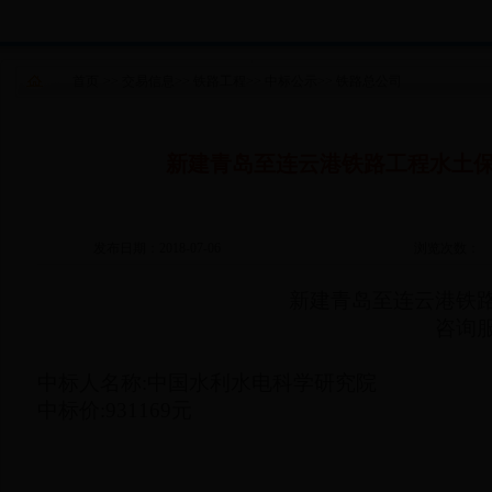
首页
>>
交易信息
>>
铁路工程
>>
中标公示
>>
铁路总公司
新建青岛至连云港铁路工程水土
发布日期：2018-07-06
浏览次数：
新建青岛至连云港铁
咨询
中标人名称
:
中国水利水电科学研究院
中标价
:931169
元