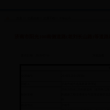
首页
>>
交易信息
>>
交通工程
>>
中标公示
济南市阳光100南侧道路(老刘长山路)等
发布日期：2018-07-16
浏览次数：
交易编号：
2018DLJL01Z0304
招标人：
济南市城市道路桥梁管理处
济南市阳光100南侧道路（老刘长山
标段名称：
路建设工程交通安全与管理设施供货
理
建设地点：
济南市