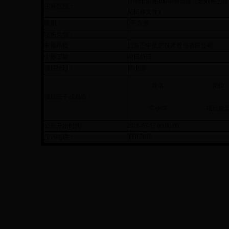
济南市阳光100南侧道路（老刘长山
招标范围：
见招标文件）
面积：
0平方米
结构类型：
中标单位 ：
山东正中信息技术股份有限公司
中标工期：
60日历日
项目经理：
常小涛
姓名
岗位
项目班子成员表：
常小涛
项目总
公示开始时间：
2018-07-17 09:00:00
投诉电话：
68967010