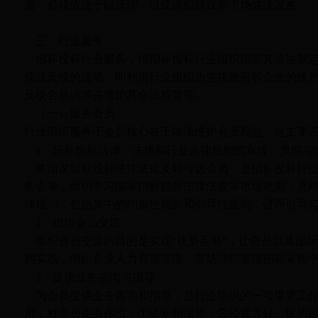
策，必须依法予以清理，以促进招标投标市场健康发展。
三、行业服务
招标投标行业服务，指招标投标行业组织按照其依法制
偿或无偿的活动，即利用行业组织为连接政府和企业的纽
反映会员诉求并维护其合法权益等。
（一）服务会员
行业组织服务于会员核心在于依法维护会员权益，这主要
1
、招标投标法律、法规和行业自律规则的宣传、贯彻与
将国家招标投标法律法规及时传达会员，是招标投标行
告会等，组织学习国家招标投标法律法规等市场规则，及时
律规则，包括其中的约束性规则和引导性规则，进而引导
2
、组织会员交流
组织会员交流的目的是实现“优势互补”，让会员以及国
购实践，例如企业人力资源管理、市场营销管理招标采购中
3
、提供业务咨询与指导
为会员提供业务咨询和指导，是行业组织的一项重要工
用，对会员企业作出：①诊断和指导；②经营方针、机构