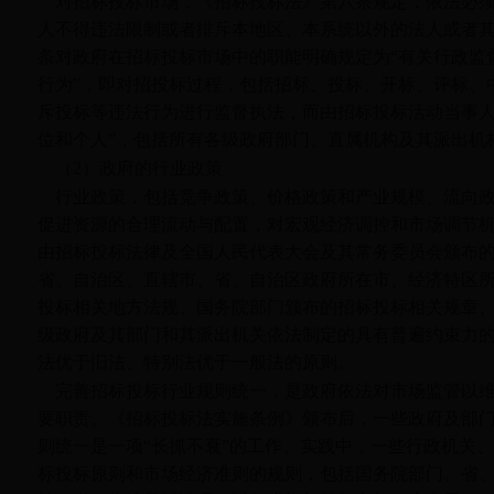
对招标投标市场，《招标投标法》第六条规定，依法必
人不得违法限制或者排斥本地区、本系统以外的法人或者
条对政府在招标投标市场中的职能明确规定为“有关行政监
行为”，即对招投标过程，包括招标、投标、开标、评标、
斥投标等违法行为进行监督执法，而由招标投标活动当事人
位和个人”，包括所有各级政府部门、直属机构及其派出机
（
2
）政府的行业政策
行业政策，包括竞争政策、价格政策和产业规模、流向
促进资源的合理流动与配置，对宏观经济调控和市场调节
由招标投标法律及全国人民代表大会及其常务委员会颁布
省、自治区、直辖市、省、自治区政府所在市、经济特区
投标相关地方法规、国务院部门颁布的招标投标相关规章
级政府及其部门和其派出机关依法制定的具有普遍约束力
法优于旧法、特别法优于一般法的原则。
完善招标投标行业规则统一，是政府依法对市场监管以
要职责。《招标投标法实施条例》颁布后，一些政府及部
则统一是一项“长抓不衰”的工作。实践中，一些行政机关
标投标原则和市场经济准则的规则，包括国务院部门、省