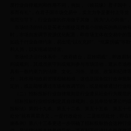
度行业自律规则和作用不同，例如，《镜花缘》君子国中，
慕而有礼”，在君子国市场交易中，卖主力争是要付上等货
规范引导下，行业自律的作用微乎其微，因为“人心向善”，
市场经济的特点是买者力图使花费最小但购买的商品物
时，市场自发调节资源优化配置，即市场主体在交易中的
如疏于行业自律约束，易出现“以次充好”、“坑蒙拐骗”
和人员，以实现诚信经营。
市场经济运行体系中，“政府搭台，百姓唱戏”，即政府
则或规则，其成员依守则或规则参与市场活动，遵从市场
具有一般约束力的法律、文化、习俗、道德、政策和纪律
分，其作用与政府管理相辅相成，这也是国务院行政审批
定的，或是能够通过市场有效调节的，或是能够通过行业
（二）招标投标行业自律规则是行业遵从社会行为规范
招标投标行业组织制定其自律规则，会员单位签署公约
投标法》第四十九条、第五十二条、第五十五条、第五十七
处分”就有两层含义，一是行政处分，二是组织处分，即在
施条例》第八十三条更进一步明确了招标投标协会这种行
动，是法律法规支持并倡导的一项有利于促进社会秩序建