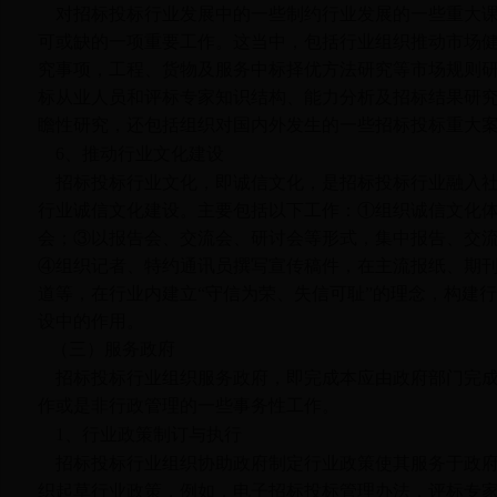
对招标投标行业发展中的一些制约行业发展的一些重大
可或缺的一项重要工作。这当中，包括行业组织推动市场
究事项，工程、货物及服务中标择优方法研究等市场规则
标从业人员和评标专家知识结构、能力分析及招标结果研
瞻性研究，还包括组织对国内外发生的一些招标投标重大
6
、推动行业文化建设
招标投标行业文化，即诚信文化，是招标投标行业融入
行业诚信文化建设。主要包括以下工作：①组织诚信文化
会；③以报告会、交流会、研讨会等形式，集中报告、交
④组织记者、特约通讯员撰写宣传稿件，在主流报纸、期
道等，在行业内建立“守信为荣、失信可耻”的理念，构建
设中的作用。
（三）服务政府
招标投标行业组织服务政府，即完成本应由政府部门完
作或是非行政管理的一些事务性工作。
1
、行业政策制订与执行
招标投标行业组织协助政府制定行业政策使其服务于政
织起草行业政策，例如，电子招标投标管理办法，评标专