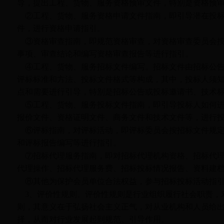
导，提出工程、货物、服务资格预审文件，特别是资格预
②工程、货物、服务资格申请文件指南，即引导潜在投
件，进行资格申请指引。
③资格审查指南，即规范资格审查，对资格审查委员会
事项、审查结论和编写资格审查报告等进行指引。
④工程、货物、服务招标文件编写。招标文件由招标公
评标标准和方法、投标文件格式等构成，其中，投标人须
点和需要进行引导，特别是招标公告或投标邀请书、技术
⑤工程、货物、服务投标文件指南，即引导投标人如何
报价文件、资格证明文件、商务文件和技术文件等，进行
⑥评标指南，对评标活动，即评标委员会按招标文件规
和评标报告编写等进行指引。
⑦招标代理服务指南，即对招标代理机构资格、招标代
代理操作、招标代理服务费、招标投标情况报告、资料建
⑧其他为保护会员单位合法权益，参与招标投标活动指
3
、评价性规则。评价性规则是行业组织履行社会职责，
则，其意义在于弘扬社会主义正气，对从业机构和人员给
择，从而对行业发展起到规范、引导作用。