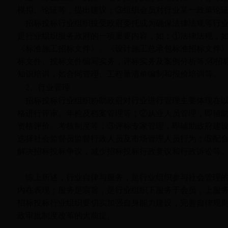
模拟、论证等，提出建议；③组织会员对行业某一政策论
招标投标行业组织接受政府委托或为确保法律法规等行
是行业组织服务政府的一项重要内容，如：①法律法规，
《标准施工招标文件》、《设计施工总承包标准招标文件
标文件、投标文件编写实务，评标实务及案例分析等
;
④招
知识培训，如合同管理、工程量清单编制和报价培训等。
2
、行业管理
招标投标行业组织协助政府对行业进行管理主要体现在
格进行评审、年检及档案管理等；②从业人员管理，即辅
资格评价、考核制度等；③评标专家管理，即辅助政府建
选择社会监督员监督行政人员及市场管理人员行为；⑤配
解决招标投标争议，减少招标投标行政复议和行政诉讼等
综上所述，行业自律与服务，是行业组织参与社会管理
内在表现；服务是宗旨，是行业组织下服务于会员，上服
招标投标行业组织要切实加强自身能力建设，完善自律规
政审批制度改革的大前提。