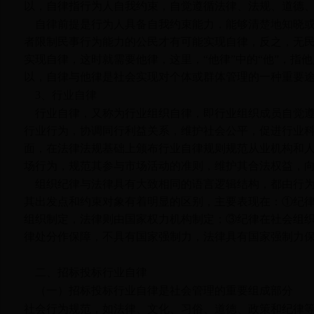
以，自律指行为人自我约束，自觉遵循法律、法规、道德
自律前提是行为人具备自我约束能力，能够清楚地知晓
者限制民事行为能力的公民才有可能实现自律，反之，无
实现自律，这时就需要他律，这里，“他律”中的“他”，指他人
以，自律与他律是社会实现对个体或群体管理的一种重要
3
、行业自律
行业自律，又称为行业组织自律，即行业组织成员自觉
行业行为，协调同行利益关系，维护社会公平，促进行业
面，在法律法规基础上颁布行业自律规则规范从业机构和
场行为，规范其参与市场活动的准则，维护其合法权益，
组织纪律与法律具有大致相同的语言逻辑结构，都由行
其出发点和约束对象有着明显的区别，主要表现在：①纪
组织制定，法律则由国家权力机构制定；③纪律在社会组
律处分作保障，不具有国家强制力，法律具有国家强制力保
二、招标投标行业自律
（一）招标投标行业自律是社会管理的重要组成部分
社会行为规范，如法律、文化、习俗、道德、政策和纪律