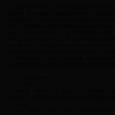
为完善经济体制改革，党的“十八”大报告明确指出，经
制度改革，推动政府职能向创造良好发展环境、提供优质
议也明确提出，凡是公民、法人或者其他组织能够自主决
理的，政府都要退出；要把适合事业单位和社会组织承担
业单位或社会组织承担；同时，要抓紧培育相关行业组织
实际上，这正是《行政许可法》第十三条规定事项，同时
施条例》第八十三条规定了招标投标行业组织“招标投标协
投标行业组织科学发展，以适应行政审批制度改革，进而
行业组织自律指什么，服务又有哪些事项，它与国家行政
析，以期对推动招标投标行业组织科学发展，进而承担起
一、什么是行业自律
1
、社会秩序
社会秩序，一般分为经济、政治、劳动、伦理道德、生
则。这当中，经济秩序和政治秩序对社会秩序起着决定性
2
、自律
“自律”中的“自”，指自己、自我，“自律”中的“律”