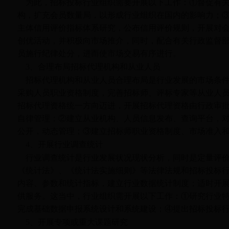
为此，招标投标行业组织需要开展以下工作：①督促有关
构，扩充会员数量局，以形成行业组织在国内的影响力；
主体信用评价指标体系研究，公布信用评价规则，开展对
创优活动，并积极向市场推介，同时，配合有关行政监督
员施行纪律处分，进而使市场交易有序进行。
3
、合理布局招标代理机构和从业人员
招标代理机构和从业人员合理布局是行业发展的市场条
采购人员职业资格制度，完善招标师、评标专家等从业人
招标代理资格统一方向迈进，开展招标代理资格由行政审
自律管理；②建立从业机构、人员信息发布、查询平台，
公开，动态管理；③建立招标师职业资格制度、市场准入
4
、开展行业调查统计
行业调查统计是行业发展状况现状分析，同时是定量评
《统计法》、《统计法实施细则》等法律法规和招标投标
内容、参数和统计指标，建立行业数据统计制度；适时开
供服务。这当中，行业组织需开展以下工作：①研究行业
完成基础数据申报系统设计和系统建设；④提出招标投标
5
、开展专项或重大课题研究