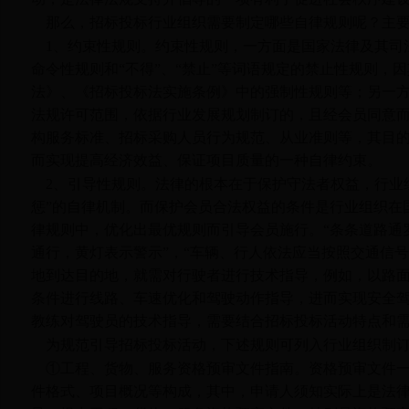
那么，招标投标行业组织需要制定哪些自律规则呢？主
1
、约束性规则。约束性规则，一方面是国家法律及其司法
命令性规则和“不得”、“禁止”等词语规定的禁止性规则
法》、《招标投标法实施条例》中的强制性规则等；另一
法规许可范围，依据行业发展规划制订的，且经会员同意
构服务标准、招标采购人员行为规范、从业准则等，其目
而实现提高经济效益、保证项目质量的一种自律约束。
2
、引导性规则。法律的根本在于保护守法者权益，行业
惩”的自律机制。而保护会员合法权益的条件是行业组织在国
律规则中，优化出最优规则而引导会员施行。“条条道路通
通行，黄灯表示警示”，“车辆、行人依法应当按照交通信
地到达目的地，就需对行驶者进行技术指导，例如，以路
条件进行线路、车速优化和驾驶动作指导，进而实现安全
教练对驾驶员的技术指导，需要结合招标投标活动特点和
为规范引导招标投标活动，下述规则可列入行业组织制
①工程、货物、服务资格预审文件指南。资格预审文件
件格式、项目概况等构成，其中，申请人须知实际上是法