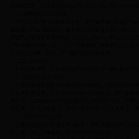
诊断和指导；④复杂招标项目招标文件评估、招标结果争
4
、维护会员的合法权益
向有关行政部门反映会员诉求，维护会员合法权益是招
益角度，将会员反映的一些市场情况报送给有关行政部门
策落到实处而能够贯彻执行；对会员反映的一些地方行政
予以清理或取缔；同时，对一些市场管理者或其他人员侵
行政部门沟通、协商，进而维护其合法权益等。
（二）服务行业
推动行业规范、可持续发展是招标投标行业组织服务于
1
、制定行业发展规划
行业发展规划是行业发展行动纲领指南。招标投标行业
和行业发展需要，起草招标投标行业发展规划，进一步明
体行为，促进规范有序的招标投标市场体系的形成，进而
场主体、行政监督部门、业内专家学者和从业人员意见，
2
、积极开展行业自律
行业自律是促进行业发展的基石，同时也是政府对行业
员自律，并在自律基础上维护会员的合法权益。