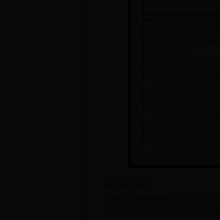
(A)祝晨楼修缮工程
七、
评标委员会成员名单： (A)祝晨
评标委员会成员评审结果： (A)祝
八、
89.3 ( 36.9; 37.2; 37.
37.5; 37.8; 38.9; )
联系方式：
1.采购人：济南师范学校
地址：济南市天桥区工人
联系人：郑学
九、
联系方式：13335135166
2.采购代理机构：山东
地址：
联系人： 隗少华
联系方式：0531-8880241
十、
其他内容： ;
相关附件下载
fcad67052bdb4eabb0078cc875aa2fc2.xls
7c330acfd0fa4721bbf4476a1ba541cf.pdf