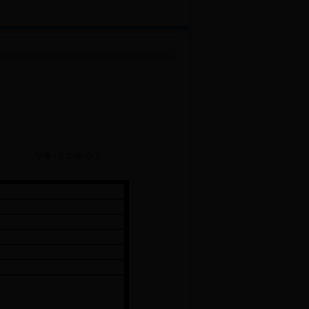
字体：[
大
中
小
]