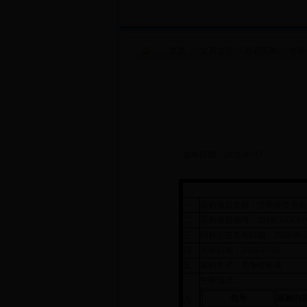
首页
>>
交易信息
>>
政府采购
>>
中标
发布日期：2018-07-17
一、
采购项目名称：济南师范学校附属小学
二、
采购项目编号：2018CGGC01C
三、
招标公告发布日期：2018-06-25 
四、
开标日期：2018-07-16
五、
采购方式：竞争性磋商
中标情况：
包号
采购内
六、