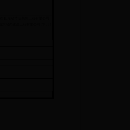
晨楼修缮工程 山东省华信装饰工程有限公司
修缮工程 山东启尚建设工程有限公司 78.31 (