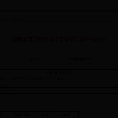
公示
>>
公开招标
济南师范学校附属小学修缮工程中标公示
浏览次数：
招标项目中标公示
修缮工程(JNCZ(SDSH)-JC-2018-0002)
0381
18:16:39
容
供应商名称
地址
中标结果