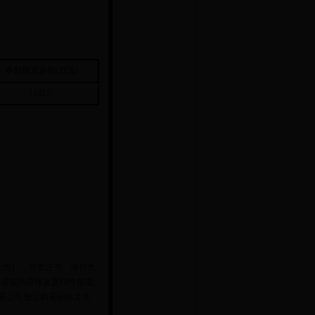
本包预算金额(万元)
1142.0
执照）、资质证书、项目负
料需提供原件及复印件加盖
成招标有限公司登记购买招标文件