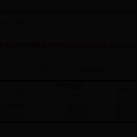
公示
>>
市属水利
有限公司济钢集团所属宿舍区供水系统改造工程竣
浏览次数：
招标项目中标公示
济南水务集
18SLFW12Y0301
招标项目名称：
水系统改造
南水务集团有限公司
代理机构：
北京瀛润达
标段
中标单位 ：
济南市勘察
8-07-12 09:00:00
公示截止时间：
2018-07-15 