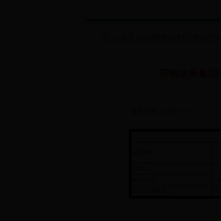
首页
>>
交易信息
>>
水利工程
>>
中标
济南水务集团
发布日期：2018-07-12
交易编号：
20
招标人：
济
标段名称：
一
公示开始时间：
201