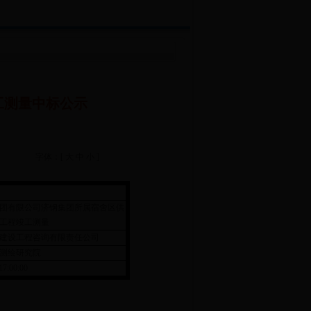
工测量中标公示
字体：[
大
中
小
]
团有限公司济钢集团所属宿舍区供
工程竣工测量
建设工程咨询有限责任公司
测绘研究院
17:00:00