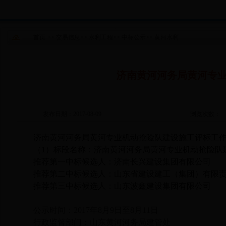
首页
>>
交易信息
>>
水利工程
>>
中标公示
>>
黄河水利
济南黄河河务局黄河专
发布日期：2017-08-09
浏览次数：
济南黄河河务局黄河专业机动抢险队建设施工评标工
（
1
）标段名称：济南黄河河务局黄河专业机动抢险队
推荐第一中标候选人：济南长兴建设集团有限公司
推荐第二中标候选人：山东省建设建工（集团）有限
推荐第三中标候选人：山东波鑫建设集团有限公司
公示时间：
2017
年
8
月
9
日至
8
月
11
日
行政监督部门：山东黄河河务局建管处