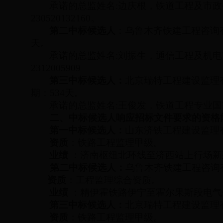
承诺的总监姓名
:
边庆根，铁道工程及市政
230520132160
。
第二中标候选人
：乌鲁木齐铁建工程咨询
天。
承诺的总监姓名
:
刘振生，通信工程及机电
2312005909
第三中标候选人：
北京瑞特工程建设监理
期：
534
天。
承诺的总监姓名
:
王俊发，铁道工程专业国
二、中标候选人响应招标文件要求的资格
第一中标候选人：
山东济铁工程建设监理
资质
：铁路工程监理甲级。
业绩
：济南枢纽北环线至济西站上行场新
第二中标候选人：
乌鲁木齐铁建工程咨询
资质
：工程监理综合资质。
业绩
：精伊霍铁路伊宁至霍尔果斯段电气
第三中标候选人：
北京瑞特工程建设监理
资质
：铁路工程监理甲级。