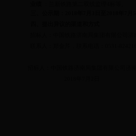
业绩
：兰新铁路第二双线监理
4
标等。
三、公示期：
2018
年
7
月
3
日
至
2018
年
7
月
5
四、提出异议的渠道和方式
招标人：中国铁路济南局集团有限公司济
联系人：郑金芹，联系电话：
0531-82421
招标人：中国铁路济南局集团有限公司济
2018
年7
月2
日