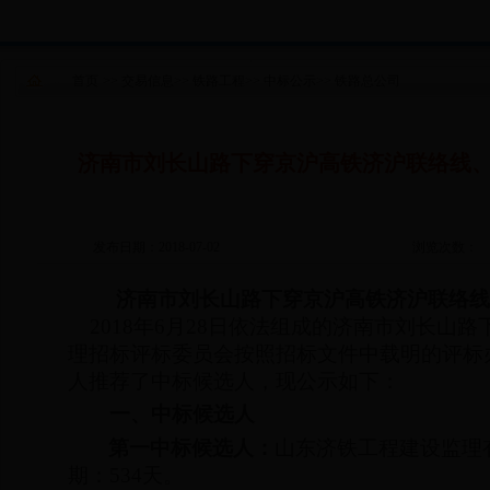
首页
>>
交易信息
>>
铁路工程
>>
中标公示
>>
铁路总公司
济南市刘长山路下穿京沪高铁济沪联络线
发布日期：2018-07-02
浏览次数：
济南市刘长山路下穿京沪高铁济沪联络线
2018
年
6
月
28
日依法组成的济南市刘长山路
理招标评标委员会按照招标文件中载明的评标
人推荐了中标候选人，现公示如下：
一、中标候选人
第一中标候选人：
山东济铁工程建设监理
期：
534
天。