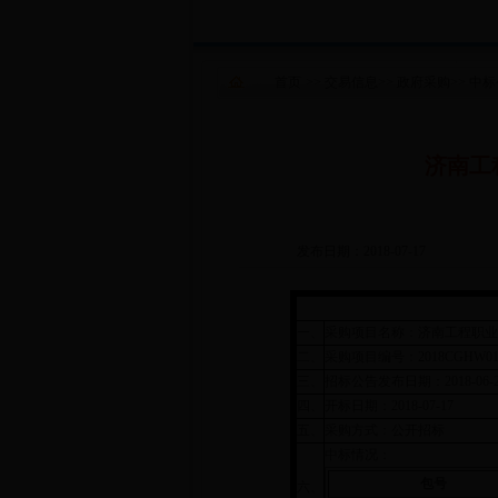
首页
>>
交易信息
>>
政府采购
>>
中标
济南工
发布日期：2018-07-17
一、
采购项目名称：济南工程职业技术
二、
采购项目编号：2018CGHW01Z
三、
招标公告发布日期：2018-06-26 
四、
开标日期：2018-07-17
五、
采购方式：公开招标
中标情况：
包号
六、