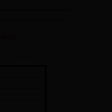
中标公示
字体：[
大
中
小
]