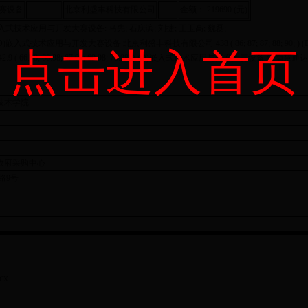
大赛设备
北京利盛丰科技有限公司
金额： 219690 (元)
式技术应用与开发大赛设备: 马先; 石庆滨; 刘捷; 王玉高; 魏磊;
入式技术应用与开发大赛设备 北京利盛丰科技有限公司 438 ( 86; 87; 87; 88; 90;
点击进入首页
66.98; 66.98; 67.98; 69.98; 70.98; ) (D)嵌入式技术应用与开发大赛设备 济南慧通达电
技术学院
政府采购中心
路9号
cx