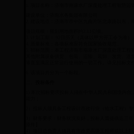
1. 项目名称：济南市
南康水厂深度处理工程智慧
运
建设单位：济南水务集团有限公司
2. 建设地点：济南市市中区九曲片区北康路以东，
项目规模：规划用地面积约
2.11公顷。
3. 计划工期：
92
日历天（具体以甲方开工令为准）
4. 质量标准：各项标准应符合国家验收规范。
5. 招标范围：
本工程济南市
南康水厂深度处理工程
其他附属设备供货、包装、运输、装卸、发货、送
等直至满足正常运行使用的一切工作
。详见招标文
6.
该项目共分为一个标段
。
二、
投标条件
1)
本次招标要求投标人须在中华人民共和国境内合
能力；
2）
投标人须具备工程设计市政行业（给水工程）专
3）财务要求：财务状况良好，
投标人
需提供近三年
原件】
4）
项目总负责人须具有市政类高级工程师或以上职