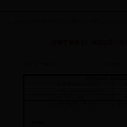
首页
>>
交易信息
>>
水利工程
>>
招标公告
>>
市属水利
济南市南康水厂深度处理工程
发布日期：2018-07-17
浏览次数：
济南市南康水厂深度处理
项目编号
2018SLFW04Z0307
招标人
济南水务集团有限公司
交易方式
公开招标
报名开始时间
2018-07-18 09:00:00
报名
一、项目概况