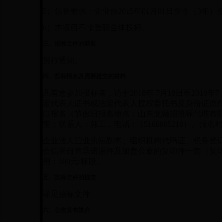
5）信誉要求：企业自2015年01月01日至今（3
6）本项目不接受联合体投标。
三、招标文件的获取
另行通知。
四、投标报名及需要提交的材料
凡有意参加投标者，请于
2018年
7
月
18
日至
2018年
7
定代表人证书或法定代表人授权委托书及身份证原件
口报名（节假日报名地点：山东龙融招投标代理有限公司
室；联系人：郭工，电话： 15168885216）。报
企业法人营业执照副本、组织机构代码证、税务登
会信誉自查承诺原件及加盖公章的复印件一套（复
用：
500元/标段。
五、投标文件的提交
详见招标文件
六、公告发布媒介