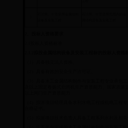
工程
石洼闸、十里堡闸金属结构
石洼闸、十里堡闸范围内
的
金
2
设备及安装工程
属结构设备及安装工程
2
、投标人资格要求
2.1
投标人资格标准
2.1.2
拟投金属结构设备及安装工程标的投标人资格
（
1
）具备独立法人资格。
（
2
）具备有效的安全生产许可证。
（
3
）具备水工金属结构制作与安装工程专业承包三
及以上固定卷扬式启闭机生产资质能力、国家质量
以上闸门生产资质能力
（
4
）拟派项目经理具备水利水电工程或机电工程专
合格证书。
（
5
）
拟派项目技术负责人具备工程系列水利及相关
（
6
）近五年内完成的水工金属结构制作与安装工程