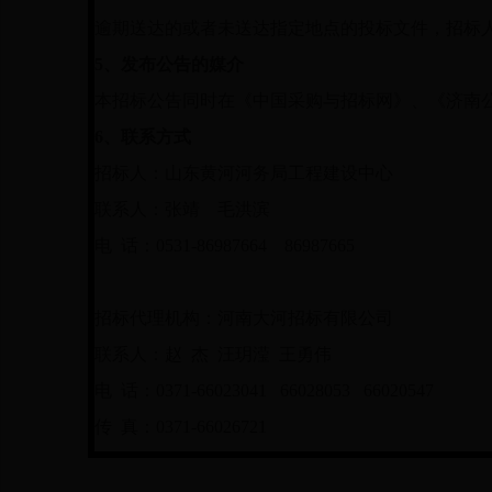
逾期送达的或者未送达指定地点的投标文件，招标
5
、发布公告的媒介
本招标公告同时在《
中国采购与招标网》、《济南
6
、联系方式
招标人：
山东黄河河务局工程建设中心
联系人：张靖
毛洪滨
电
话：
0531-86987664 86987665
招标代理机构：河南大河招标有限公司
联系人：赵
杰
汪玥滢
王勇伟
电
话：
0371-66023041 66028053 66020547
传
真：
0371-66026721