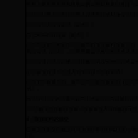
投标人将所投所有标段的全部证明材料复印件
统一
①法定代表人或委托代理人授权委托书和身份证明
②企业法人营业执照（副本）；
③安全生产许可证（副本）；
④
水工金属结构制作与安装工程专业承包资质证书
用许可证（副本）、国家质量监督检验检疫总局核
⑤拟派项目经理的建造师注册证书及安全生产考核
⑥
拟派项目技术负责人的专业技术职称证书；
⑦
提供中标通知书、施工合同及验收鉴定书（合同
书）。
⑧
“信用中国”网站查询相关主体是否为失信被执行
3.2
招标文件按标段发售，每套售价人民币贰仟元整
4
、投标文件的递交
投标文件递交的截止时间为
2017
年2月14日9:30
，地
厅
。