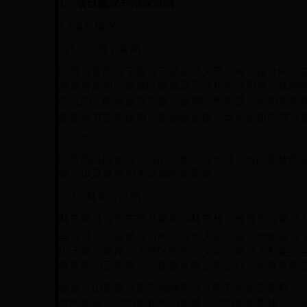
1、
项目概况与招标范围
1.1
项目概况
（
1
）闫潭引黄闸
闫潭引黄闸位于黄河下游东坝头至高村河段之间，
放淤并承担闫潭灌区灌溉及工业和生活用水。该闸
匀沉陷，闸基渗水严重，金属结构锈蚀，启闭机老
接影响其正常使用，应拆除改建。本次改建闫潭引
3
150 m
/s
。
闫潭闸除险加固工程的主要内容包括：拆除重建闸
备、以及其他相关设施的配置等。
（
2
）林辛分洪闸
林辛闸址位于东平县戴庙乡林辛村，桩号为临黄堤
合石洼、十里堡分洪闸，分水入东平湖，控制黄河
以下黄河两岸广大地区的防洪安全。黄河水利委员
林辛闸为三类闸。为使该水闸正常运行，对林辛闸
根据《山东黄河东平湖林辛分洪闸安全鉴定资料》
水闸加固，启闭机和闸门更换，启闭机房重建，交