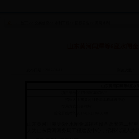
首页
>>
交易信息
>>
水利工程
>>
招标公告
>>
黄河水利
山东黄河闫潭等6座水闸
发布日期：2017-01-11
浏览次数：
山东黄河闫潭等6座水
项目编号
2017HSSG00Z0302
招标人
山东黄河河务局工程建设中心
交易方式
公开招标
报名开始时间
2017-01-21 09:00:00
山东黄河闫潭等
6
座水闸金属结构设备及安装工程重
人为山东黄河河务局工程建设中心，招标代理人为