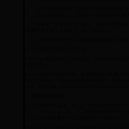
（
7
）企业注册地检察机关出具的《行贿犯罪档案查
人、投标人法定代表人、拟派项目经理和委托代理
（8）投标人、投标人法定代表人、项目经理为失信
国”网站查询相关主体是否为失信被执行人）。
（
9
）法定代表人为同一人或存在控股关系的不同单
2.2
本次招标不接受联合体投标。
2.3
在本次施工招标中，拟派到某一标段的项目经理
技术负责人。
2.4
本次招标实行资格后审，资格审查的具体要求见
投标人资格时，投标人资格是否符合要求，以投标
为准。对于投标人在投标文件中所附的未经核对原
3
、招标文件的获取
3.1
凡有意参加投标者，请法定代表人或委托代理人
同），下午
13
：
30
～
16
：
30
，
前往济南市市中区站
日在济南市政务服务中心北侧的丽天大酒店受理）
购买招标文件时携带以下证明材料的原件及
1
份复印