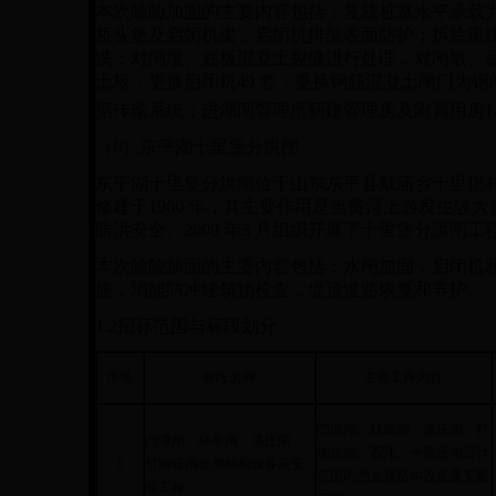
本次除险加固的主要内容包括：复核桩基水平承载
桥头堡及启闭机梁，启闭机排架表面防护；拆除重
洗；对闸墩、底板混凝土裂缝进行处理，对闸墩、
土板；更换启闭机
49
套；更换钢筋混凝土闸门为钢
据传输系统；进湖闸管理所新建管理房及附属用房
1
（
6
）东平湖十里堡分洪闸
东平湖十里堡分洪闸位于山东东平县戴庙乡十里堡
修建于
1960
年，其主要作用是当黄河上游发生较大
防洪安全。
2009
年
3
月组织开展了十里堡分洪闸工
本次除险加固的主要内容包括：水闸加固，启闭机
施，消能防冲建筑物检查，堤顶道路恢复和养护。
1.2
招标范围与标段划分
序号
标段名称
主要工作内容
闫潭闸、林辛闸、潘庄闸、打
闫潭闸、林辛闸、潘庄闸、
渔张闸、石洼、十里堡闸
设计
1
打渔张闸金属结构设备及安
范围内
的金属结构设备及安装
装工程