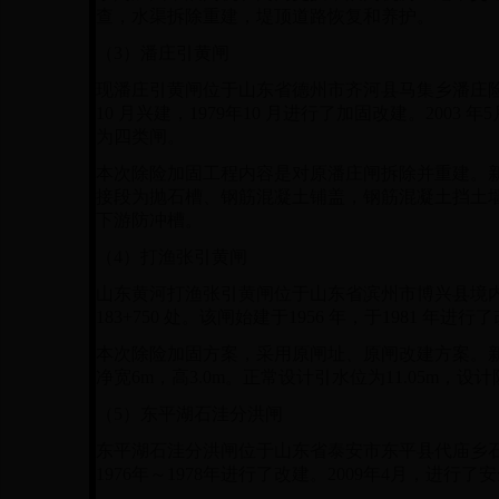
查，水渠拆除重建，堤顶道路恢复和养护。
（
3
）潘庄引黄闸
现潘庄引黄闸位于山东省德州市齐河县马集乡潘庄
10
月兴建，
1979
年
10
月进行了加固改建。
2003
年
5
为四类闸。
本次除险加固工程内容是对原潘庄闸拆除并重建。
接段为抛石槽、钢筋混凝土铺盖，钢筋混凝土挡土
下游防冲槽。
（
4
）打渔张引黄闸
山东黄河打渔张引黄闸位于山东省滨州市博兴县境
183+750
处。该闸始建于
1956
年，于
1981
年进行了
本次除险加固方案，采用原闸址、原闸改建方案。
净宽
6m
，高
3.0m
。正常设计引水位为
11.05m
，设计
（
5
）东平湖石洼分洪闸
东平湖石洼分洪闸位于山东省泰安市东平县代庙乡
1976
年～
1978
年进行了改建。
2009
年
4
月，进行了安