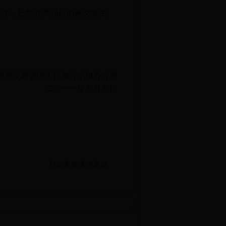
秩序，杜绝此类问题的再次发生。
资源交易管理工作领导小组办公室
二
〇
一一年九月九日
打印本页
关闭窗口