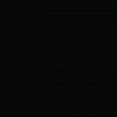
首页
>>
交易管理
>>
行为管理
>>
曝光
发布日期：2017-03-05
各有关单位：
经查实，在
2011
年
9
月
1
日“济
管理规定，私自隐藏手机带入评
场制止时，该公证员不承认拿手
时，该公证员不仅不配合工作，
横。该公证员的违规行为，严重
为严肃公共资源交易活动评