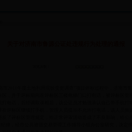
台
关于对济南市鲁源公证处违规行为处理的通报
浏览次数：
南市
2011
年度土地利用现状变更调查”项目评标过程中，济南市
标区，并于评标期间在评标区三楼电梯门口打电话，被评标区管
机打电话，后经调取录相后，该公证员才勉强承认自己带手机打
并在评标区继续打手机，管理人员提示不允许打电话，该人员振
违反了评标区管理规定，给正常评审活动造成了不良影响，给公
标纪律，经市公共资源交易管理工作领导小组办公室研究，决定