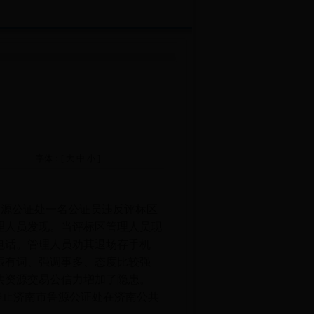
字体：[
大
中
小
]
鲁源公证处一名公证员违反评标区
理人员发现。当评标区管理人员现
电话。管理人员劝其退场存手机
振有词、强调事多、态度比较强
共资源交易公信力增加了隐患。
停止济南市鲁源公证处在济南公共