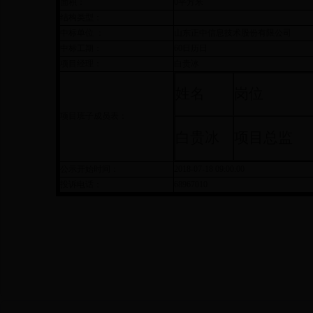
面积：
0平方米
结构类型：
中标单位 ：
山东正中信息技术股份有限公司
中标工期：
60日历日
项目经理：
白贵冰
姓名
岗位
项目班子成员表：
白贵冰
项目总监
公示开始时间：
2018-07-18 09:00:00
投诉电话：
68967010