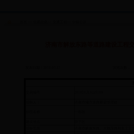
首页
>>
交易信息
>>
交通工程
>>
中标公示
济南市解放东路等道路建设工程
发布日期：2018-07-17
浏览次数：
交易编号：
2018DLJL02Z0309
招标人：
济南市城市道路桥梁管理处
标段名称：
一标段
建设地点：
历下区
招标范围：
济南市解放东路、大魏庄路和名士北