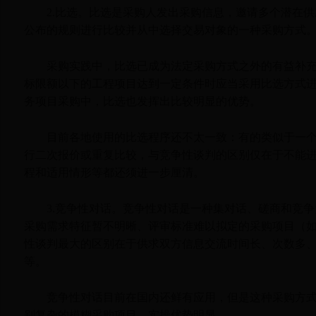
2.
比选。比选是采购人发出采购信息，邀请多个潜在供
公布的规则进行比较并从中选择交易对象的一种采购方式
采购实践中，比选已成为法定采购方式之外的有益补充
标限额以下的工程项目达到一定条件时应当采用比选方式
务项目采购中，比选也发挥出比较明显的优势。
目前各地使用的比选程序还不太一致：有的类似于一个
行二次报价或重复比较，与竞争性谈判的区别仅在于不能
程和适用情形等都还须进一步厘清。
3.
竞争性对话。竞争性对话是一种集对话、磋商和竞争
采购需求特征暂不明晰、评审标准难以拟定的采购项目（
性谈判最大的区别在于供求双方信息交流时间长、次数多
等。
竞争性对话目前在国内还鲜有应用，但是这种采购方式
别复杂的模糊采购项目，实操优势明显。