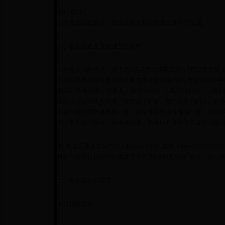
另行通知。
凡有意参加投标者，应当在相关网站公开企业信用信息。
六、投标报名及需要提交的材料
凡有意参加投标者，请于2018年7月18日至2018年7月23日每日上
权委托书及身份证原件到济南市市中区站前街9号市政务服务中
谷A2-3号楼18层；联系人：张洋洋电话：15610143092）。
企业法人营业执照副本、资质证书副本、组织机构代码证、税
件及加盖公章的复印件一套（复印件须与原件保持一致，否则
注：资质证书副本、财务状况表、基本账户开户许可证可只提
在“全省房屋建筑和市政工程招标类信息发布（http://202.110.200.94:
投标单位通过招标公告页面下方的“报名信息填报”按钮，进行
七、投标文件的提交
详见招标文件。