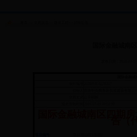
首页
>>
交易信息
>>
建设工程
>>
招标公告
国际金融城南
发布日期：2018-07-17
国际金融城
项目编号
2018JSJL02Z0337
招标人
济南中央商务区投资建设有限公
交易方式
公开招标
报名开始时间
2018-07-18 09:00:00
国际金融城南区四期房
告（
项目编号:
JL01201807170103