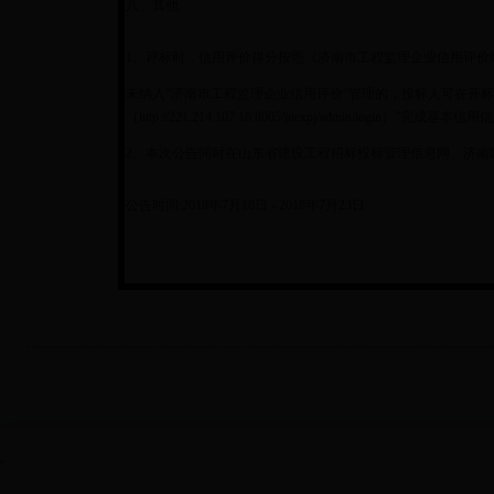
八、其他
1、评标时，信用评价得分按照《济南市工程监理企业信用评价
未纳入“济南市工程监理企业信用评价”管理的，投标人可在开标
（http://221.214.107.16:8005/jncxpj/admin
2、本次公告同时在山东省建设工程招标投标管理信息网、济南建设
公告时间:2018年7月18日 - 2018年7月23日