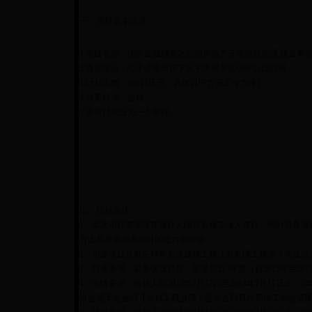
一、项目基本情况
1.项目名称：国际金融城南区四期房地产开发项目监理 建设单
2.建设地点：位于济南市历下区中央商务区绸带公园两侧
3.计划工期：600日历天（具体以甲方开工令为准）。
4.质量标准：合格。
5.该项目共分为一个标段。
二、投标条件
1、本次招标要求潜在投标人须具备独立法人资格，同时具备建
方面具有承担本项目的能力和经验。
2、拟派项目总监应持有房屋建筑工程注册监理工程师 3 年及
3、财务要求：财务状况良好，需提供近3年度（自2015年至20
4、业绩要求：投标人自2013年7月17日至2018年7月17日
目监理类似业绩【类似工程业绩：提供合同原件和竣工验收证