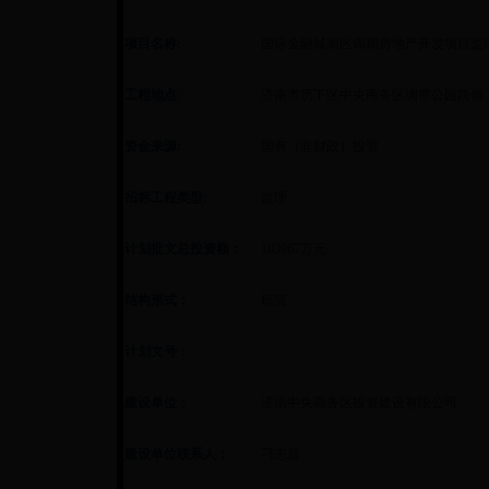
项目名称:
国际金融城南区四期房地产开发项目监
工程地点:
济南市历下区中央商务区绸带公园两侧
资金来源:
国有（非财政）投资
招标工程类型:
监理
计划批文总投资额：
103967万元
结构形式：
框筒
计划文号：
建设单位：
济南中央商务区投资建设有限公司
建设单位联系人：
刁志超