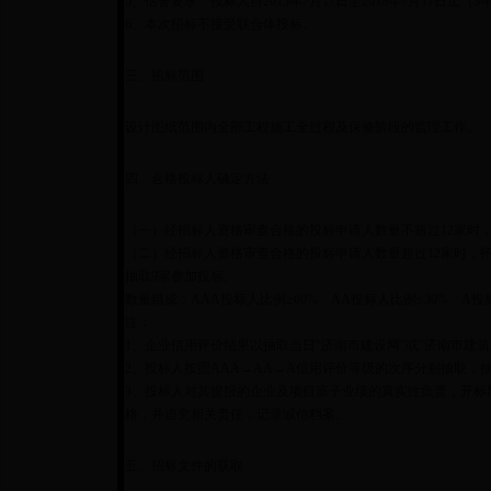
5、信誉要求：投标人自2015年7月17日至2018年7月17日
6、本次招标不接受联合体投标。
三、招标范围
设计图纸范围内全部工程施工全过程及保修阶段的监理工作。
四、合格投标人确定方法
（一）经招标人资格审查合格的投标申请人数量不超过12家时
（二）经招标人资格审查合格的投标申请人数量超过12家时，招
抽取9家参加投标。
数量组成：AAA投标人比例≥60%、AA投标人比例≤30%、A投
注：
1、企业信用评价结果以抽取当日“济南市建设网”或“济南市建
2、投标人按照AAA→AA→A信用评价等级的次序分别抽取，
3、投标人对其提报的企业及项目班子业绩的真实性负责，开标
格，并追究相关责任，记录诚信档案。
五、招标文件的获取