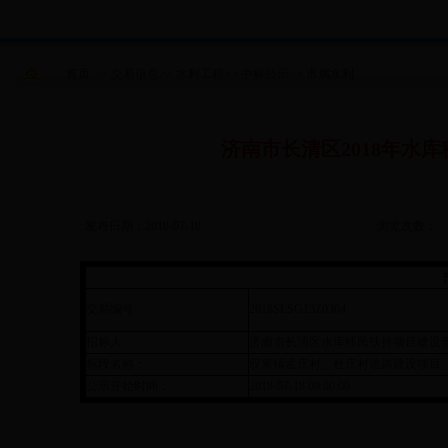
首页
>>
交易信息
>>
水利工程
>>
中标公示
>>
市属水利
济南市长清区2018年水
发布日期：2018-07-18
浏览次数：
交易编号：
2018SLSG13Z0304
招标人：
济南市长清区水库移民扶持项目建设
标段名称：
双泉镇孟庄村、杜庄村道路建设项目
公示开始时间：
2018-07-18 09:00:00