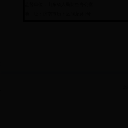
监督单位：山东省人民防空办公室
地 址：济南市历下区洄龙路1号
您