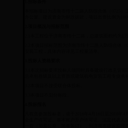
1.
招标条件
本招标项目为济南市纬十二路人防综合体（0725
办公室。建设资金为财政拔款，项目出资比例为10
2.
项目概况与招标范围
2.1
本工程位于济南市纬十二路，总建筑面积约为
1
2.2
本项目招标范围为济南市纬十二路人防综合体（0
安装工程，具体内容详见工程量清单。
3.
投标人资格要求
3.1
本次招标要求投标人须同时具备建设行政主管部
总承包叁级及以上资质或建筑机电安装工程专业承
3.2
本项目不接受联合体投标。
3.3
本项目不划分标段。
4.
投标报名
凡有意参加投标者，请于2018年4月18日至2018年
全生产许可证、基本账户开户许可证、法定代表人
一套（加盖公章，简单装订），到济南市建设监理有