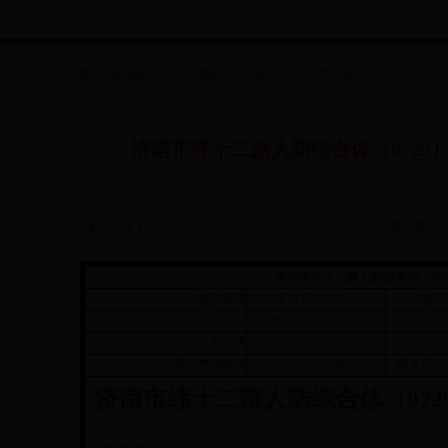
首页
>>
交易信息
>>
其他项目
>>
招标公告
>>
人防工程
济南市纬十二路人防综合体（072
发布日期：2018-04-18
浏览次数：
济南市纬十二路人防综合体（07
项目编号
2018RFXF03Z0301
项目
招标人
济南市人民防空办公室
业务
交易方式
公开招标
专业
报名开始时间
2018-04-18 09:00:00
报名截止
济南市纬十二路人防综合体（07