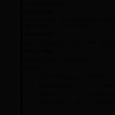
游路与霞景路交界口路北）
5.
招标文件的获取
凡有意参加投标者，请于通知时间的每日上午
9:00
市建设监理有限公司（济南市旅游路21737号）持
6.
投标文件的递交
投标文件递交的截止时间按招标文件要求。逾期送
7.
发布公告的媒介
本次招标公告在365bet网站多少发布。
8.
联系方式
招 标 人：
济南市人民防空办公室
招标代理机构：
地 址：
济南市经十路17110号
地 址：
济南市历
联 系 人：
王胜华
联 系 人：
迟博进
、
孙筱
电 话：
0531-86564100
电 话：
0531-861196