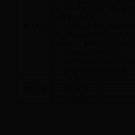
2、
意向受让方须符合济南市最
3、
意向受让方承诺，自《资产
权变更相关手续。
受让条件
4、
意向受让方承诺，除国家规
外，承担本项目转让方交易费
易佣金），若产生竞价还须承
5、
交易价款一次性支付。
6、
本项目交易保证金人民币20
7
、本项目不接受联合购买体。
联 系 人
联系电话
联系方式
传 真
电子邮箱