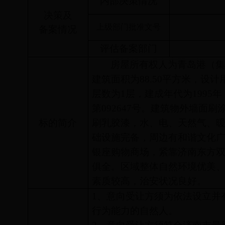
内部决策情况
决策及
上级部门批准文号
备案情况
评估备案部门
房屋所有权人为青岛港（集
建筑面积为88.50平方米，设
层数为1层，建成年代为1995
第092647号。建筑物外墙面
标的简介
刷乳胶漆，水、电、天然气、
础设施完备，周边有和谐文化
银座购物商场，紧靠济南东方
俱全。区域整体自然环境优美
素质较高，治安状况良好。
1、
意向受让方须为依法设立并
行为能力的自然人。