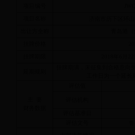
项目编号
JWQ
项目名称
济南市历下区环山路
出让方全称
青岛港（
挂牌价格
20
挂牌期限
2018
年6月22
挂牌期满，未征集到合格意向
延期规则
工作日为一个延长
评估值
主 要
评估机构
财务数据
评估基准日
评估文号
鲁