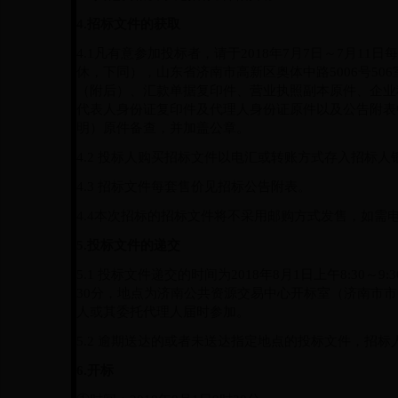
4.
招标文件的获取
4.1
凡有意参加投标者，请于
201
8
年
7
月
7
日～
7
月
11
日每
休，下同），山东省济南市高新区奥体中路
5006号
（附后）、汇款单据复印件、营业执照副本原件、企业
代表人身份证复印件及代理人身份证原件以及公告附表
明）原件备查，并加盖公章。
4.2 投标人购买招标文件以电汇或转账方式存入招标
4.3
招标文件每套售价见招标公告附表。
4.
4
本次招标的招标文件将不采用邮购方式发售，如需
5.
投标文件的递交
5.1
投标文件递交的时间为
2018
年
8
月
1
日上午
8:30
～
9:3
30
分，地点为济南公共资源交易中心开标室（济南市市
人或其委托代理人届时参加。
5.2
逾期送达的或者未送达指定地点的投标文件，招标
6.
开标