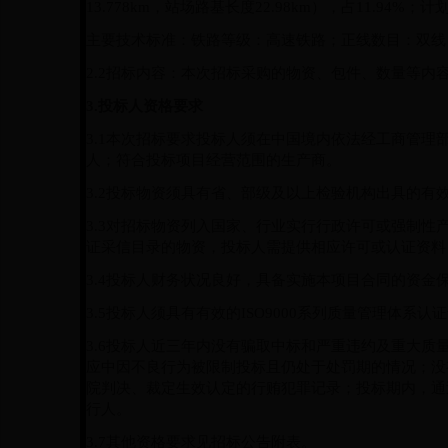
13.778km
，站场路基长度
22.98km
），占
11.94%
；计
主要技术标准：铁路等级：高速铁路；正线数目：双线
2.2
招标内容：本次招标采购的物资、包件、数量等内
3.
投标人资格要求
3.1
本次招标要求投标人须在中国境内依法经工商管理
人；符合投标项目经营范围的生产商。
3.2
投标物资须具有省、部级及以上检验机构出具的有
3.3
对招标物资列入国家、行业实行行政许可或强制性
证采信目录的物资，投标人需提供相应许可或认证资料
3.4
投标人财务状况良好，具备实施本项目合同的资金
3.5
投标人须具有有效的
ISO9000
系列质量管理体系认证
3.6
投标人近三年内没有骗取中标和严重违约及重大质
应中因不良行为被限制投标且仍处于处罚期的情况；没
院判决、裁定生效认定的行贿犯罪记录；投标期内，通
行人。
3.7
其他资格要求见招标公告附表。