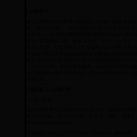
1.
招标条件
本项目新建济南至青岛高速铁路工程已由《国家发展改
础〔2015〕51号)、《中国铁路总公司 山东省人民政
1057号)、《中国铁路经济规划研究院关于发送新建
步设计咨询意见的函》(经规建筑函〔2016〕308号
座车站站房、雨棚及相关工程修改初步设计的咨询意见的
中心关于章丘北等5站站房及相关工程施工图审核报告审查
程管理中心关于新建济南至青岛高速铁路淄博北等4站
〔2017〕14号）等文件批复建设，项目业主为济青
目出资比例为项目资本金50%（其中山东省占80%，中
有限公司。
2.
项目概况与招标内容
2.1
项目概况：
新建济南至青岛高速铁路位于山东半岛，线路西起济南
度为
307.9km
，设济南东客站、章丘北、邹平、淄博北
并对胶州北站进行改造。
正线桥梁
22
座总长
253.792 km
，占
82.43%
；隧道
2
座，