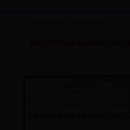
首页
>>
交易信息
>>
铁路工程
>>
招标公告
>>
山东省铁路
新建济南至青岛高速铁路站房及相关工
发布日期：2018-07-06
浏览次数：
新建济南至青岛高速铁路站房及相
项目编号
2018LTWZ00Z0316
项目名称
招标人
济青高速铁路有限公司
业务类型
交易方式
公开招标
专业类型
报名开始时间
2018-07-07 09:30:00
报名截止时间
新建济南至青岛高速铁路站房及相关