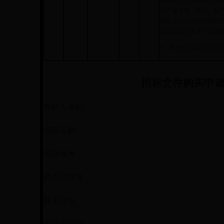
因不良行为被限制投标
财产被接管、冻结、破
裁定生效认定的行贿犯罪
级信用信息共享平台查
8、本包件招标不接受联
招标文件购买申
投标人名称
项目名称
招标编号
购买包件号
联系地址