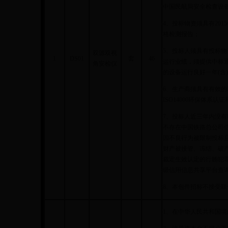
中国民航局安全检查设
4、投标物资须具有201
格检测报告；
5、投标人须具有投标物资
双源双视
1
DS01
套
46
运行业绩，须提供中标
角安检仪
的设备运行良好一年(含
6、生产商须具有有效的I
ISO14000环保体系认证
7、投标人近三年内没
不存在中国铁路总公司
因不良行为被限制投标
财产被接管、冻结、破
裁定生效认定的行贿犯罪
级信用信息共享平台查
8、本包件招标不接受联
1、在中华人民共和国