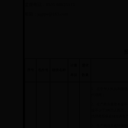
监督电话：
0531-68625115
邮箱：
jqgtjw@163.com
计量
需求
序号
包件号
物资名称
单位
数量
1、在中华人民共和国
代理商；
2、生产商注册资本金不
金不少于300万人民币
代理商投标必须出具生
3、生产商须具有环保