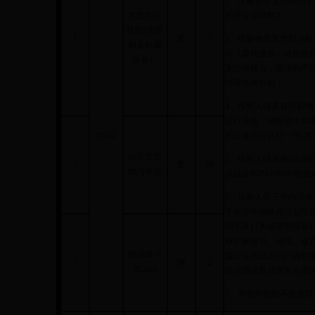
2、注册资本金不得少于
真空卸污
的资金保障能力；
机组(含控
1
套
1
3、投标物资真空卸污
制及附属
司（原铁道部）或铁路
设备）
测合格报告，提供的产
污车允许外购；
4、投标人须具有投标物资
运行业绩，须提供中标
DS02
的设备运行良好一年(含
站区真空
5、投标人须具有ISO90
2
套
68
卸污单元
系认证和ISO18000职
6、投标人近三年内没
不存在中国铁路总公司
因不良行为被限制投标
财产被接管、冻结、破
移动吸污
裁定生效认定的行贿犯罪
3
辆
2
车3m3
级信用信息共享平台查
7、本包件招标不接受联