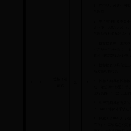
1、在中华人民共和国
代理商；
2、生产商注册资本金不
金不少于300万人民币
代理商投标必须出具生
3、投标物资属于国家
业产品生产许可证》；
政许可或强制认证证书
4、投标物资须具有近
品质量检验报告；
垃圾转运
5、投标人须具有投标物资
1
DS03
套
3
设施
绩，须提供中标通知书
运行良好一年(含)以上
6、生产商须具有有效的I
ISO14000环保体系认证
7、投标人近三年内没
不存在中国铁路总公司