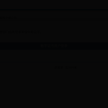
审核中标公示
督部门由此登录审核中标公示。
数字证书用户登录
您是第
位
访问者