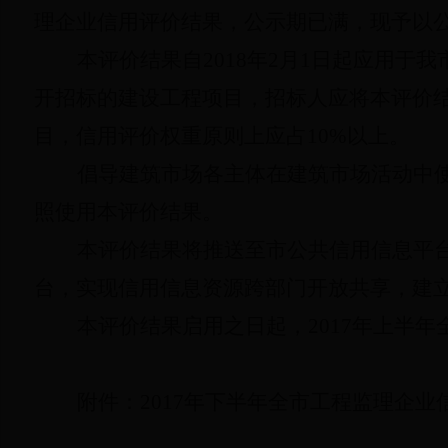
理企
业信用评价结果，公示期已满，现予以
本评价结果自
2018
年
2
月
1
日起应用于我
开招标的建设工程项目，招标人应将本评价
目，信用评价权重原则上应占
10%
以上。
倡导建筑市场各主体在建筑市场活动中
照使用本评价结果。
本评价结果将推送至市公共信用信息平
台，实现信用信息资源跨部门开放共享，建
本评价结果启用之日起，
2017
年上半年
附件：
2017
年下半年全市工程监理企业