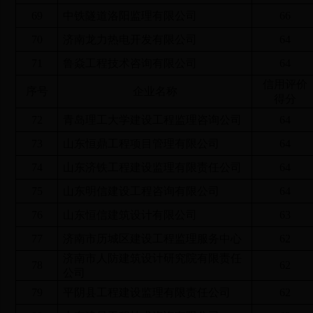
69
中铁隧道洛阳监理有限公司
66
70
济南龙力热电开发有限公司
64
71
鲁焱工程技术咨询有限公司
64
信用评价
序号
企业名称
得分
72
青岛理工大学建设工程监理咨询公司
64
73
山东恒鼎工程项目管理有限公司
64
74
山东济铁工程建设监理有限责任公司
64
75
山东明信建设工程咨询有限公司
64
76
山东恒信建筑设计有限公司
63
77
济南市历城区建设工程监理服务中心
62
济南市人防建筑设计研究院有限责任
78
62
公司
79
平阴县工程建设监理有限责任公司
62