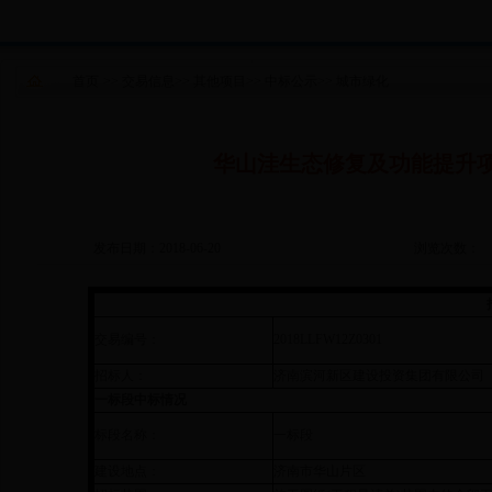
首页
>>
交易信息
>>
其他项目
>>
中标公示
>>
城市绿化
华山洼生态修复及功能提升
发布日期：2018-06-20
浏览次数：
交易编号：
2018LLFW12Z0301
招标人：
济南滨河新区建设投资集团有限公司
一标段中标情况
标段名称：
一标段
建设地点：
济南市华山片区