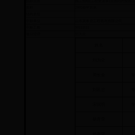
招标范围：
施工图纸(工程量清单)范围内的全部
面积：
299240平方米
结构类型：
中标单位 ：
山东英泰克工程咨询有限公司
中标工期：
90日历日
项目经理：
刘为众
姓名
刘为众
周长金
刘延忠
宋国明
杨青雷
孙春荣