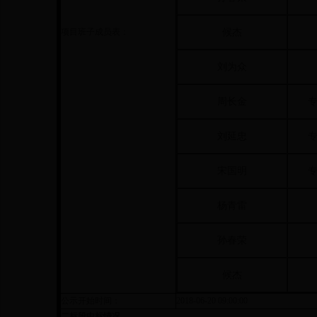
项目班子成员表：
候杰
刘为众
周长金
刘延忠
宋国明
杨青雷
孙春荣
候杰
公示开始时间：
2018-06-20 09:00:00
二标段中标情况