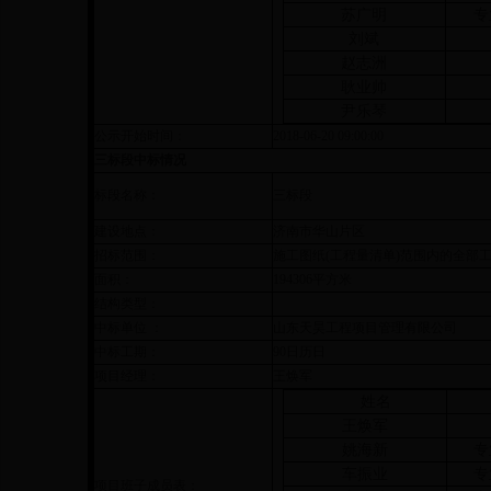
苏广明
专
刘斌
赵志洲
耿业帅
尹乐琴
公示开始时间：
2018-06-20 09:00:00
三标段中标情况
标段名称：
三标段
建设地点：
济南市华山片区
招标范围：
施工图纸(工程量清单)范围内的全部
面积：
194306平方米
结构类型：
中标单位 ：
山东天昊工程项目管理有限公司
中标工期：
90日历日
项目经理：
王焕军
姓名
王焕军
姚海新
专
车振业
专
项目班子成员表：