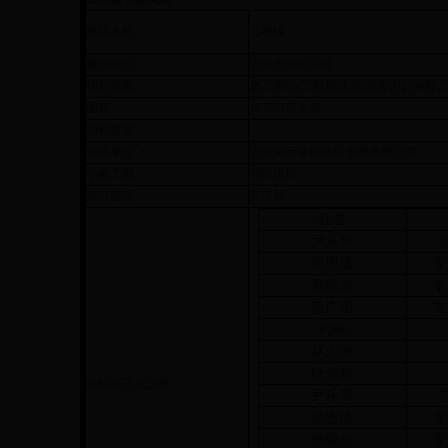
标段名称：
二标段
建设地点：
济南市华山片区
招标范围：
施工图纸(工程量清单)范围内的全部
面积：
187704平方米
结构类型：
中标单位 ：
济南海河建设项目管理有限公司
中标工期：
90日历日
项目经理：
尹乐琴
姓名
尹乐琴
张恩成
专
孙晓光
专
苏广明
专
刘斌
赵志洲
耿业帅
项目班子成员表：
尹乐琴
张恩成
专
孙晓光
专