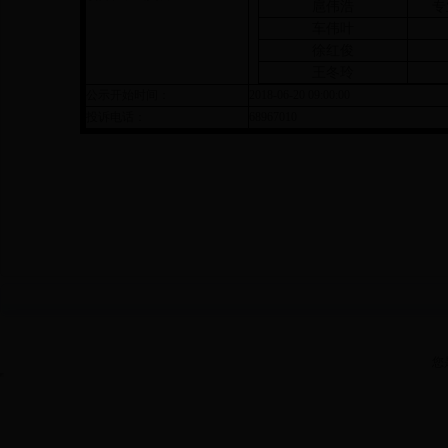
扈伟浩
专
车伟叶
徐红俊
王冬玲
公示开始时间：
2018-06-20 09:00:00
投诉电话：
68967010
您