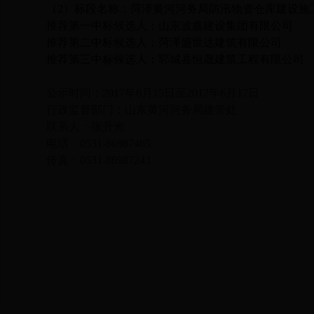
（
2
）标段名称：菏泽黄河河务局防汛物资仓库建设施
推荐第一中标候选人：山东波鑫建设集团有限公司
推荐第二中标候选人：菏泽盛世达建筑有限公司
推荐第三中标候选人：郓城县恒晟建筑工程有限公司
公示时间：
2017
年
6
月
15
日至
2017
年
6
月
17
日
行政监督部门：山东黄河河务局建管处
联系人：张升光
电话：
0531-86987465
传真：
0531-86987243