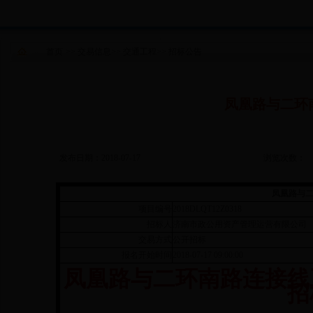
首页
>>
交易信息
>>
交通工程
>>
招标公告
凤凰路与二环
发布日期：2018-07-17
浏览次数：
凤凰路与
项目编号
2018DLQT12Z0318
招标人
济南市政公用资产管理运营有限公司
交易方式
公开招标
报名开始时间
2018-07-17 09:00:00
凤凰路与二环南路连接线
招