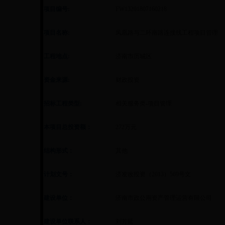
项目编号:
FW13201807160218
项目名称:
凤凰路与二环南路连接线工程项目管理
工程地点:
济南市历城区
资金来源:
财政投资
招标工程类型:
相关服务类-项目管理
本项目总投资额：
272万元
结构形式：
其他
计划文号：
济发改投资（2013）569号文
建设单位：
济南市政公用资产管理运营有限公司
建设单位联系人：
刘芳延