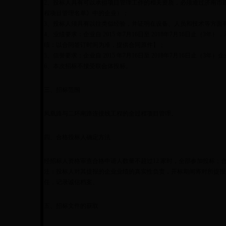
2、投标人具有可以承担项目管理工作的相关资质，必须通过济南市
程项目管理名单》中的企业）；
3、投标人须具有以往类似经验，并证明在设备、人员和技术等方面
4、业绩要求：企业自 2015 年7月16日至 2018年7月16日止
绩：以合同签订时间为准，提供合同原件】；
5、信誉要求：企业自 2015 年7月16日至 2018年7月16日止（
6、本次招标不接受联合体投标。
三、招标范围
凤凰路与二环南路连接线工程的全过程项目管理。
四、合格投标人确定方法
经招标人资格审查合格申请人数量不超过12 家时，全部参加投标；合
注：投标人对其提报的企业业绩的真实性负责，开标期间将对所提报
任，记录诚信档案。
五、招标文件的获取