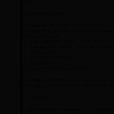
另行通知。
六、投标报名及需要提交的材料
凡有意参加投标者，请于2018年7月17日至2018 年7月23日（每天上午
5楼公共资源交易中心报名窗口报名（节假日在济南市高新区舜华南路
复印件加盖公章）胶装成册：
（1）企业法人营业执照副本（三证合一）、基本账户开户许可证；
（2）济南市建委出具的资质核验证明（《济南市建设工程项目管理
（3）企业类似业绩合同；
（4）法人授权委托书及相应本人身份证；
（5）企业社会信誉自查承诺。
注：基本账户开户许可证可只提供加盖公章的复印件。
在“全省房屋建筑和市政工程招标类信息发布（http://202.110.200.94:80
过招标公告页面下方的“报名信息填报”按钮，进行网上信息填报，
七、投标文件的提交
1、投标文件递交的截止时间（投标截止时间，下同）详见招标文件，