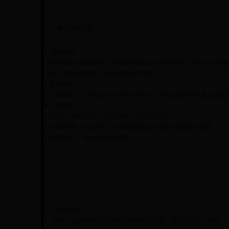
一、项目基本情况
1. 招标条件
本招标项目为凤凰路与二环南路连接线工程项目管理，招标人为济南市
项目已具备招标条件，现对进行公开招标。
2.项目概况
2.1 项目概况：本项目位于济南市历城区，车脚山隧道与凤凰互通
模：约800m。
2.2工期：365日历天（具体以甲方开工令为准）。
2.3招标范围：凤凰路与二环南路连接线工程的全过程项目管理。
2.4标段划分：本项目不分标段。
二、投标条件
1、投标人须在中华人民共和国境内合法注册，具备独立法人资格；