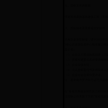
五、招标文件的获取
济南市凤凰路道路建设工程（车脚
六、投标报名及需要提交的材料
凡有意参加投标者，请于2018年7月1
5楼公共资源交易中心报名窗口报
盖公章）：
（1）企业法人营业执照副本（三
（2）济南市建委出具的资质核验
（3）企业业绩合同；
（4）法人授权委托书及相应本人
（5）企业社会信誉自查承诺。
注：基本账户开户许可证可只提供
在“全省房屋建筑和市政工程招标类信息发布（h
过招标公告页面下方的“报名信息
七、投标文件的提交