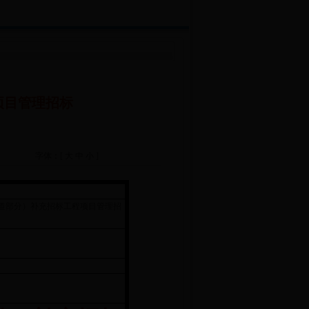
项目管理招标
字体：[
大
中
小
]
道部分）补充招标工程项目管理招