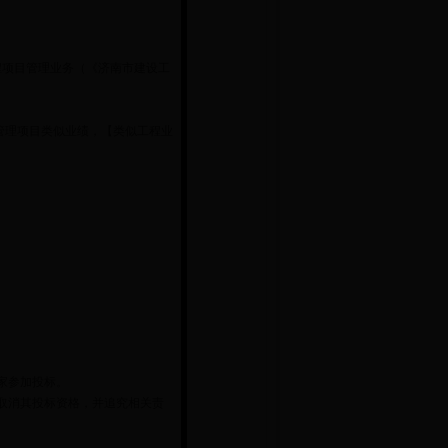
程项目管理业务（《济南市建设工
路项目管理项目类似业绩，【类似工程业
9家参加投标。
取消其投标资格，并追究相关责