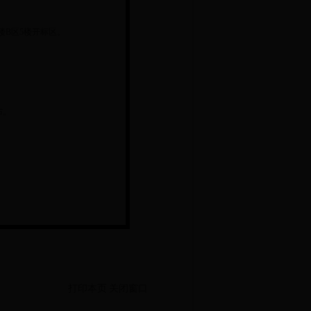
楼B区5楼开标区。
布。
打印本页
关闭窗口