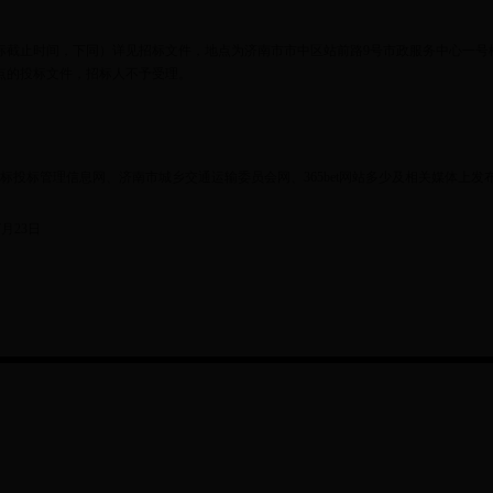
标截止时间，下同）详见招标文件，地点为济南市市中区站前路9号市政服务中心一号
点的投标文件，招标人不予受理。
标投标管理信息网、济南市城乡交通运输委员会网、365bet网站多少及相关媒体上发
7月23日