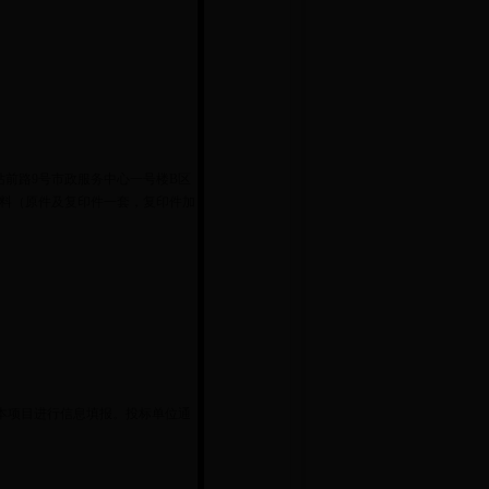
市中区站前路9号市政服务中心一号楼B区
材料（原件及复印件一套，复印件加
e=01）”查找本项目进行信息填报。投标单位通