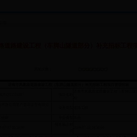
公告
路道路建设工程（车脚山隧道部分）补充招标工程
浏览次数：
济南市凤凰路道路建设工程（车脚山隧道部分）补充招标工程项目管理招标
济南市凤凰路道路建设工程（车脚山隧
8DLQT12Z0317
项目名称
标
南市政公用资产管理运营有限公
业务类型
道路工程
开招标
专业类型
其他
报名截止时
8-07-17 10:50:09
2018-07-23 16:30:00
间