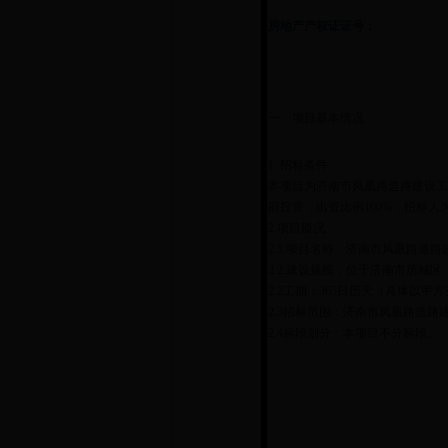
房地产产权证证号：
一、项目基本情况
1. 招标条件
本项目为济南市凤凰路道路建设工
府投资，出资比例100%，招标
2.项目概况
2.1.项目名称：济南市凤凰路
2.2.建设规模：位于济南市历城区，
2.2工期：365日历天（具体以甲
2.3招标范围：济南市凤凰路道
2.4标段划分：本项目不分标段。