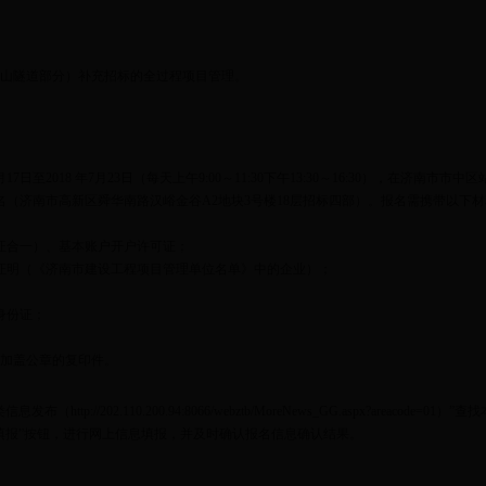
山隧道部分）补充招标的全过程项目管理。
7日至2018 年7月23日（每天上午9:00～11:30下午13:30～16:30），在济南市
名（济南市高新区舜华南路汉峪金谷A2地块3号楼18层招标四部）。报名需携带以下
证合一）、基本账户开户许可证；
证明（《济南市建设工程项目管理单位名单》中的企业）；
身份证；
加盖公章的复印件。
ttp://202.110.200.94:8066/webztb/MoreNews_GG.aspx?areacod
填报”按钮，进行网上信息填报，并及时确认报名信息确认结果。