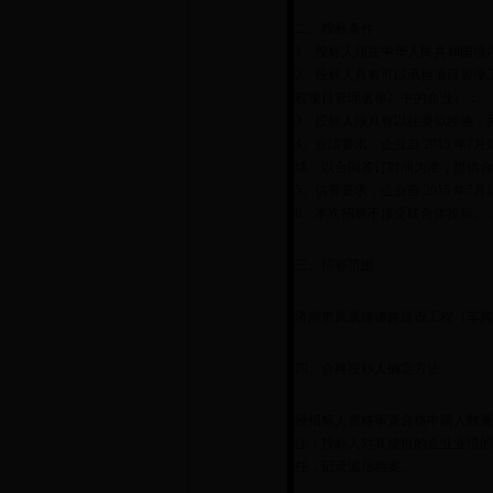
二、投标条件
1、投标人须在中华人民共和国境
2、投标人具有可以承担项目管理
程项目管理名单》中的企业）；
3、投标人须具有以往类似经验，
4、业绩要求：企业自 2015 年
绩：以合同签订时间为准，提供合
5、信誉要求：企业自 2015 年7
6、本次招标不接受联合体投标。 
三、招标范围
济南市凤凰路道路建设工程（车脚
四、合格投标人确定方法
经招标人资格审查合格申请人数量不
注：投标人对其提报的企业业绩的
任，记录诚信档案。