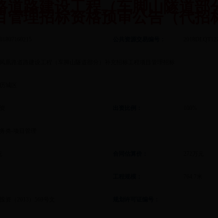
路道路建设工程（车脚山隧道部
目管理招标资格预审公告（代招
01807160215
公共资源交易编号：
2018DLQT12
凤凰路道路建设工程（车脚山隧道部分）补充招标工程项目管理招标
历城区
资
出资比例：
100%
务类-项目管理
元
合同估算价：
272万元
工程规模：
764.7米
投资（2013）569号文
规划许可证编号：