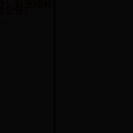
分）补充招标
标公告）
Z0317