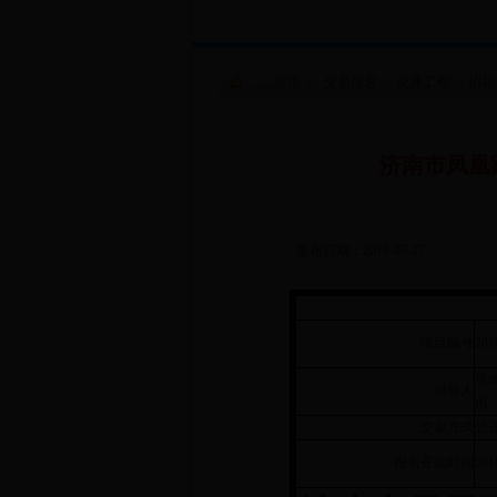
首页
>>
交易信息
>>
交通工程
>>
招标
济南市凤凰
发布日期：2018-07-17
项目编号
201
济
招标人
司
交易方式
公
报名开始时间
201