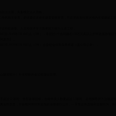
内合法注册，具备独立法人资格；
工作的相关资质，必须通过济南市建委资格审查，可在济南市行政区域内开展建设工
并证明在设备、人员和技术等方面有能力执行上述工程；
7月16日至 2018年7月16日止（3年），承担过1个合同额在150万元及以上的市政道
同原件】；
月16日至 2018年7月16日止（3年）企业社会信誉自查承诺（盖公司公章）；
。
山隧道部分）补充招标的全过程项目管理。
超过12 家时，全部参加投标；合格申请人数量超过 12家时，采用抽取的方法确定
真实性负责，开标期间将对所提报的业绩进行公示，一旦查证有虚报和造假行为，将