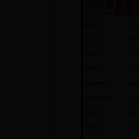
济南市凤凰
工程项
项目编号:
FW132
项目名称:
济南市
工程地点:
济南市
资金来源:
财政投
招标工程类型:
相关服
本项目总投资额：
272万
结构形式：
其他
计划文号：
济发改