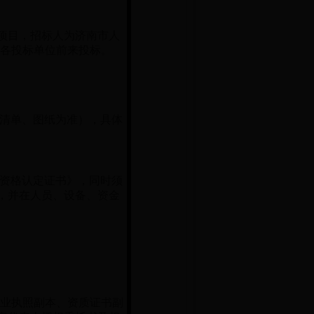
项目，招标人为济南市人
迎各投标单位前来投标。
清单、图纸为准），具体
资格认定证书》，同时须
，并在人员、设备、资金
法人营业执照副本、资质证书副