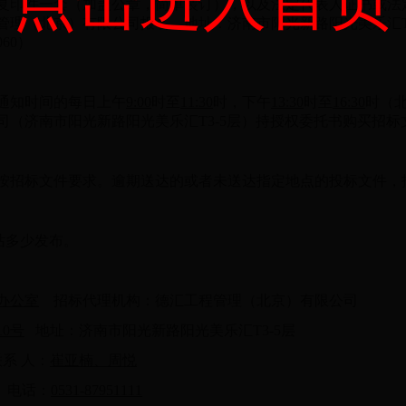
点击进入首页
复印件一套（加盖公章，简单装订），以及法定代表人证书或法
管理（北京）有限公司报名，地址：济南市阳光新路阳光美乐汇T
060）
通知时间的每日上午
9:00
时至
11:30
时，下午
13:30
时至
16:30
时（
司（济南市阳光新路阳光美乐汇T3-5层）持授权委托书购买招标
按招标文件要求。逾期送达的或者未送达指定地点的投标文件，
网站多少发布。
办公室
招标代理机构：德汇工程管理（北京）有限公司
10号
地址：济南市阳光新路阳光美乐汇T3-5层
系 人：
崔亚楠、周悦
电话：
0531-87951111