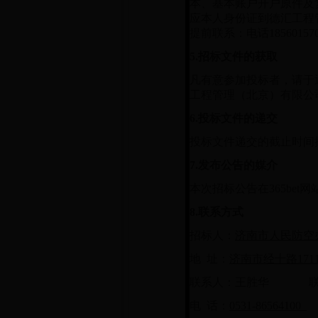
本、基本账户开户原件及
应本人身份证到德汇工程
提前联系：电话18560157
5.
招标文件的获取
凡有意参加投标者，请于
工程管理（北京）有限公
6.
投标文件的递交
投标文件递交的截止时间
7.
发布公告的媒介
本次招标公告在365bet
8.
联系方式
招标人：
济南市人民防空
地 址：
济南市经十路171
联系人：王胜华 联
电 话：
0531-86564100