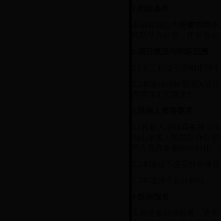
1.
招标条件
本招标项目为
济南市纬十
民防空办公室。建设资金
2.
项目概况与招标范围
2.1
本工程位于济南市纬十
2.2
本项目招标范围为设计
内容详见招标文件。
3.
投标人资格要求
3.1
投标人必须具备独立法
为山东省人民防空办公室
等方面具备相应的制作、
3.2
本项目不接受联合体投
3.3
本项目不划分标段。
4.
投标报名
凡有意参加投标者，请于20