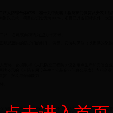
二路人防综合体0725工程十九中配套工程防护门供货及安装工程
为财政拨款，项目出资比例为100%，项目已具备招标条件，欢
二路，总建筑面积约为
1.3
万平方米。
图纸范围内的防护门的制作、供货、安装与保修（以提供的采购
人资格，必须取得《人民防空工程防护设备定点生产和安装企业
网站公示的《人防专用设备生产安装企业信息公示表》内的企业
供货、安装与保修能力。
标。
18年6月1日至2018年6月5日每日9:00-16:30时前携带企业