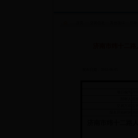
首页
>>
交易信息
>>
其他项目
>>
招标
济南市纬十二路
发布日期：2018-06-01
项目编号
20
招标人
济
交易方式
公
报名开始时间
201
济南市纬十二路人