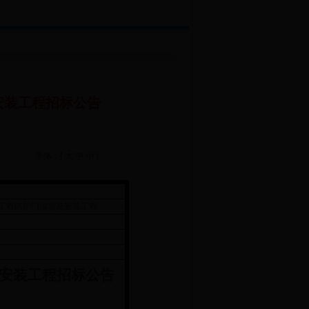
安装工程招标公告
字体：[
大
中
小
]
套工程防护门供货及安装工程
及安装工程
招标公告