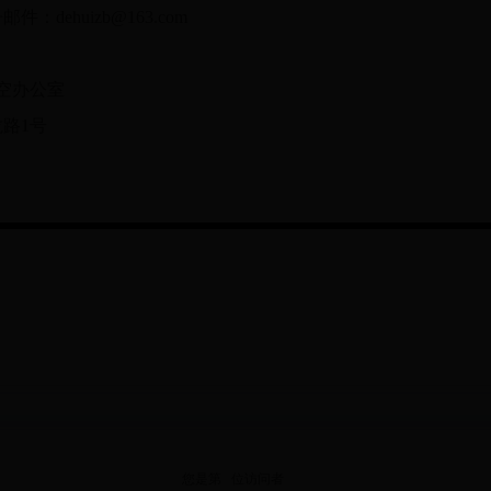
邮件：
dehuizb@163.com
防空办公室
路1号
您是第
位
访问者