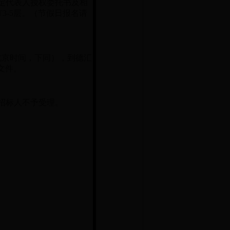
定代表人授权委托书及相
3-5层。（节假日报名请
北京时间，下同），到德汇
文件。
招标人不予受理。