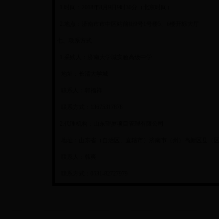
1.时间：2018年8月9日9时30分（北京时间）
2.地点：济南市市中区站前街9号1号楼5、6楼开标大厅
七、联系方式
1.采购人：济南大学城实验高级中学
地址：长清大学城
联系人：郭福祥
联系方式：13675317878
2.代理机构：山东望岁项目管理有限公司
地址：山东省（自治区、直辖市）济南市（州）高新区县（区、
联系人：韩爽
联系方式：0531-82727979