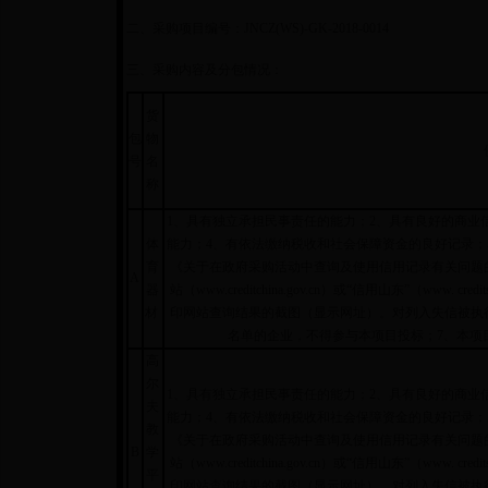
二、采购项目编号：JNCZ(WS)-GK-2018-0014
三、采购内容及分包情况：
货
包
物
号
名
称
1、具有独立承担民事责任的能力；2、具有良好的商业
体
能力；4、有依法缴纳税收和社会保障资金的良好记录；
育
《关于在政府采购活动中查询及使用信用记录有关问题的通
A
器
站（www.creditchina.gov.cn）或“信用山东”（www. 
材
印网站查询结果的截图（显示网址）。对列入失信被执
名单的企业，不得参与本项目投标；7、本项
高
尔
1、具有独立承担民事责任的能力；2、具有良好的商业
夫
能力；4、有依法缴纳税收和社会保障资金的良好记录；
教
《关于在政府采购活动中查询及使用信用记录有关问题的通
B
学
站（www.creditchina.gov.cn）或“信用山东”（www. 
平
印网站查询结果的截图（显示网址）。对列入失信被执