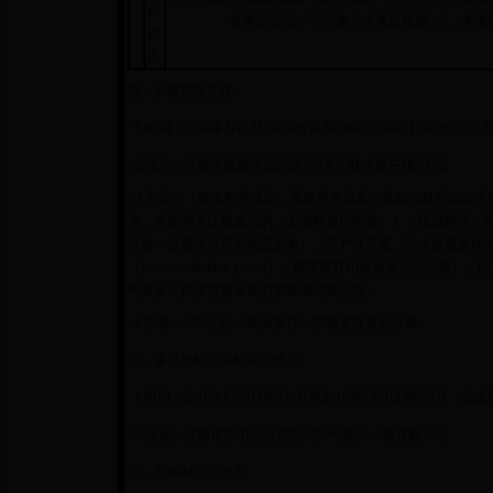
台
名单的企业，不得参与本项目投标；7、本项
建
设
四、获取招标文件
1.时间：2018年7月18日9时0分至2018年7月24日17时0
2.地点：济南市高新区伯乐路188号广联大厦三楼306室
3.方式：（根据有关规定，凡有意参加本次采购项目的须在济南市政府采
名，未在网上注册成功的，无资格进行投标。）；现场购买；
证合一仅需提供营业执照副本）、开户许可证、法人授权委托
（www.creditchina.gov.cn），截图需打印并加盖
料查验不代表资格审查的最终通过或合格。
4.售价：300元/份；现金支付，招标文件售后不退。
五、递交投标文件时间及地点
1.时间：2018年8月9日8时30分至2018年8月9日9时30分（北
2.地点：济南市市中区站前街9号1号楼5、6楼开标大厅
六、开标时间及地点